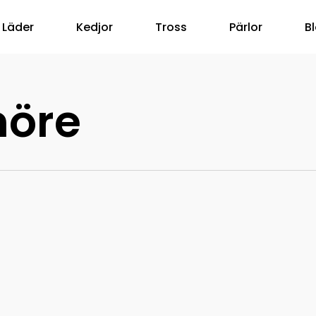
Läder
Kedjor
Tross
Pärlor
B
nöre