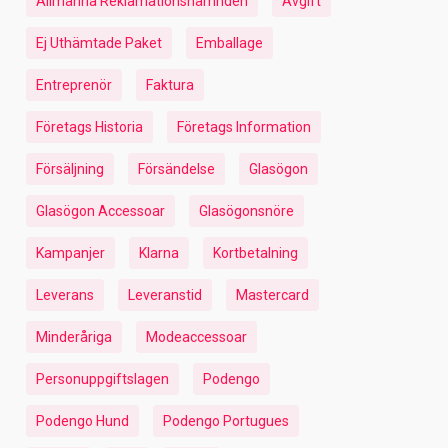
Allmänna Reklamationsnämnden
Avgift
Ej Uthämtade Paket
Emballage
Entreprenör
Faktura
Företags Historia
Företags Information
Försäljning
Försändelse
Glasögon
Glasögon Accessoar
Glasögonsnöre
Kampanjer
Klarna
Kortbetalning
Leverans
Leveranstid
Mastercard
Minderåriga
Modeaccessoar
Personuppgiftslagen
Podengo
Podengo Hund
Podengo Portugues