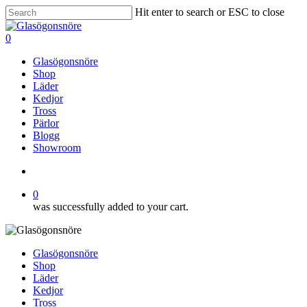
Skip
Hit enter to search or ESC to close
to
Close
main
Search
search
0
content
Menu
Glasögonsnöre
Shop
Läder
Kedjor
Tross
Pärlor
Blogg
Showroom
search
0
was successfully added to your cart.
Glasögonsnöre
Shop
Läder
Kedjor
Tross