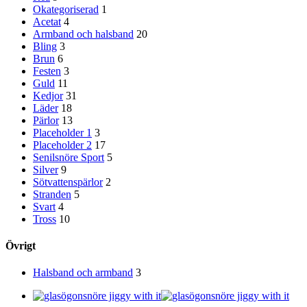
Okategoriserad
1
Acetat
4
Armband och halsband
20
Bling
3
Brun
6
Festen
3
Guld
11
Kedjor
31
Läder
18
Pärlor
13
Placeholder 1
3
Placeholder 2
17
Senilsnöre Sport
5
Silver
9
Sötvattenspärlor
2
Stranden
5
Svart
4
Tross
10
Övrigt
Halsband och armband
3