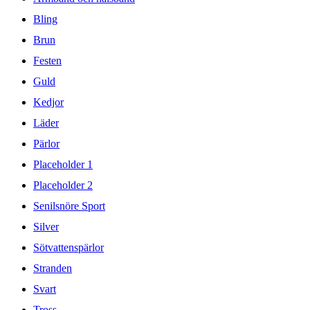
Bling
Brun
Festen
Guld
Kedjor
Läder
Pärlor
Placeholder 1
Placeholder 2
Senilsnöre Sport
Silver
Sötvattenspärlor
Stranden
Svart
Tross