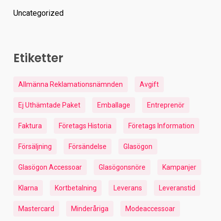
Uncategorized
Etiketter
Allmänna Reklamationsnämnden
Avgift
Ej Uthämtade Paket
Emballage
Entreprenör
Faktura
Företags Historia
Företags Information
Försäljning
Försändelse
Glasögon
Glasögon Accessoar
Glasögonsnöre
Kampanjer
Klarna
Kortbetalning
Leverans
Leveranstid
Mastercard
Minderåriga
Modeaccessoar