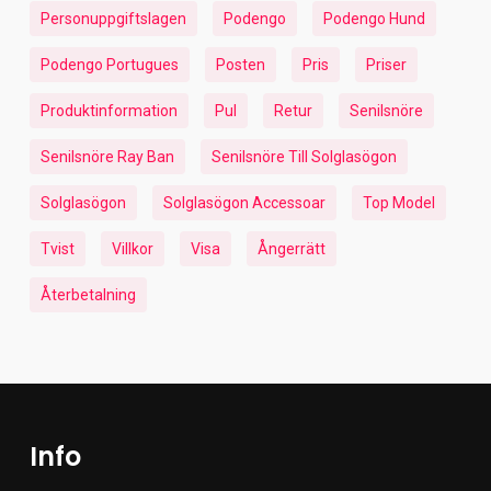
Personuppgiftslagen
Podengo
Podengo Hund
Podengo Portugues
Posten
Pris
Priser
Produktinformation
Pul
Retur
Senilsnöre
Senilsnöre Ray Ban
Senilsnöre Till Solglasögon
Solglasögon
Solglasögon Accessoar
Top Model
Tvist
Villkor
Visa
Ångerrätt
Återbetalning
Info