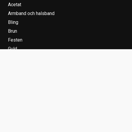
Acetat
Armband och halsband
Bling
Brun
Festen
Guld
Kedjor
Läder
Pärlor
Placeholder 1
Placeholder 2
Senilsnöre Sport
Silver
Sötvattenspärlor
Stranden