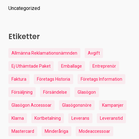
Uncategorized
Etiketter
Allmänna Reklamationsnämnden
Avgift
Ej Uthämtade Paket
Emballage
Entreprenör
Faktura
Företags Historia
Företags Information
Försäljning
Försändelse
Glasögon
Glasögon Accessoar
Glasögonsnöre
Kampanjer
Klarna
Kortbetalning
Leverans
Leveranstid
Mastercard
Minderåriga
Modeaccessoar