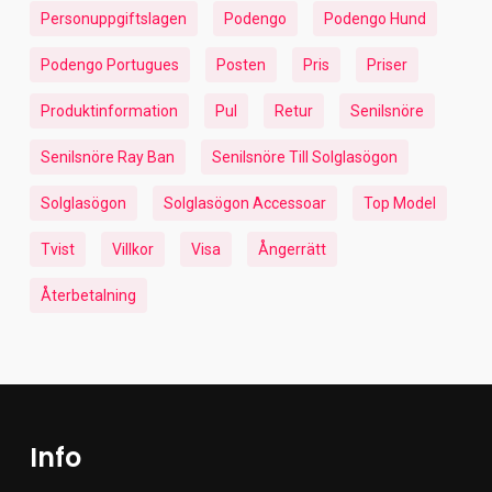
Personuppgiftslagen
Podengo
Podengo Hund
Podengo Portugues
Posten
Pris
Priser
Produktinformation
Pul
Retur
Senilsnöre
Senilsnöre Ray Ban
Senilsnöre Till Solglasögon
Solglasögon
Solglasögon Accessoar
Top Model
Tvist
Villkor
Visa
Ångerrätt
Återbetalning
Info