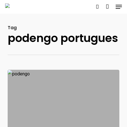
Men
Skip
to
search
main
Tag
content
podengo portugues