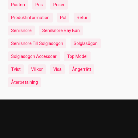
Posten
Pris
Priser
Produktinformation
Pul
Retur
Senilsnöre
Senilsnöre Ray Ban
Senilsnöre Till Solglasögon
Solglasögon
Solglasögon Accessoar
Top Model
Tvist
Villkor
Visa
Ångerrätt
Återbetalning