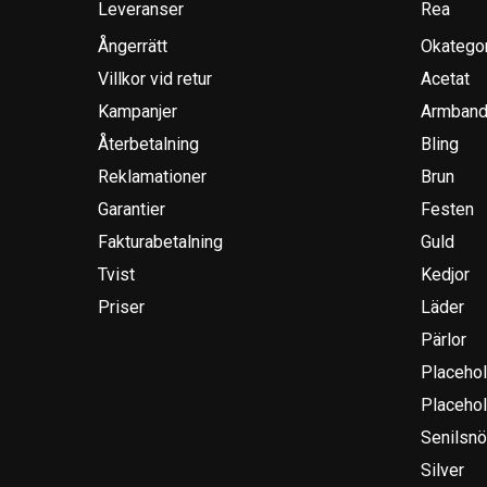
Leveranser
Rea
Ångerrätt
Okatego
Villkor vid retur
Acetat
Kampanjer
Armband
Återbetalning
Bling
Reklamationer
Brun
Garantier
Festen
Fakturabetalning
Guld
Tvist
Kedjor
Priser
Läder
Pärlor
Placehol
Placehol
Senilsnö
Silver