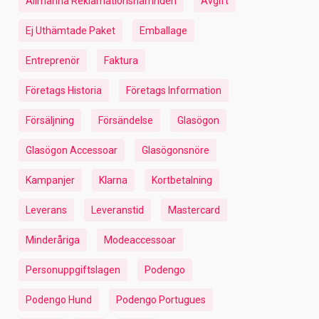
Allmänna Reklamationsnämnden
Avgift
Ej Uthämtade Paket
Emballage
Entreprenör
Faktura
Företags Historia
Företags Information
Försäljning
Försändelse
Glasögon
Glasögon Accessoar
Glasögonsnöre
Kampanjer
Klarna
Kortbetalning
Leverans
Leveranstid
Mastercard
Minderåriga
Modeaccessoar
Personuppgiftslagen
Podengo
Podengo Hund
Podengo Portugues