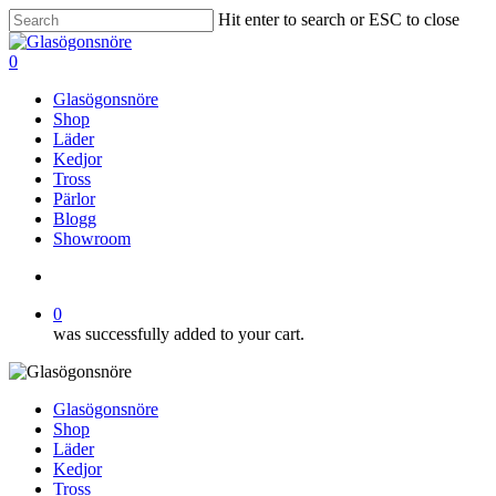
Skip
Hit enter to search or ESC to close
to
Close
main
Search
search
0
content
Menu
Glasögonsnöre
Shop
Läder
Kedjor
Tross
Pärlor
Blogg
Showroom
search
0
was successfully added to your cart.
Glasögonsnöre
Shop
Läder
Kedjor
Tross