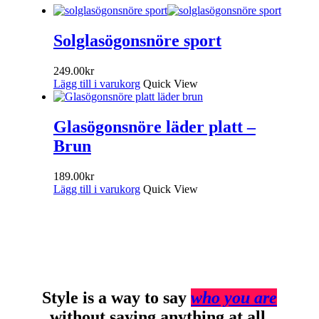
Solglasögonsnöre sport
249.00
kr
Lägg till i varukorg
Quick View
Glasögonsnöre läder platt –
Brun
189.00
kr
Lägg till i varukorg
Quick View
Style is a way to say
who you are
without saying anything at all.