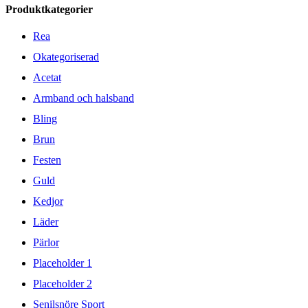
Produktkategorier
Rea
Okategoriserad
Acetat
Armband och halsband
Bling
Brun
Festen
Guld
Kedjor
Läder
Pärlor
Placeholder 1
Placeholder 2
Senilsnöre Sport