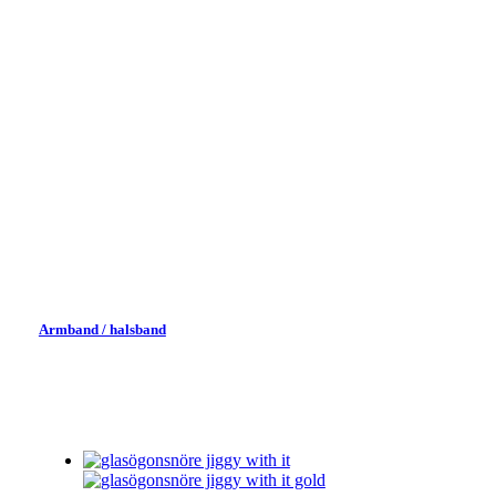
MER...
än BARA
glasögonsnöre
Armband / halsband