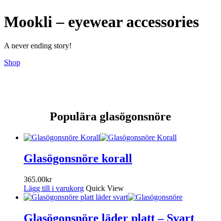
Mookli – eyewear accessories
A never ending story
!
Shop
Populära glasögonsnöre
Glasögonsnöre korall
365.00
kr
Lägg till i varukorg
Quick View
Glasögonsnöre läder platt – Svart