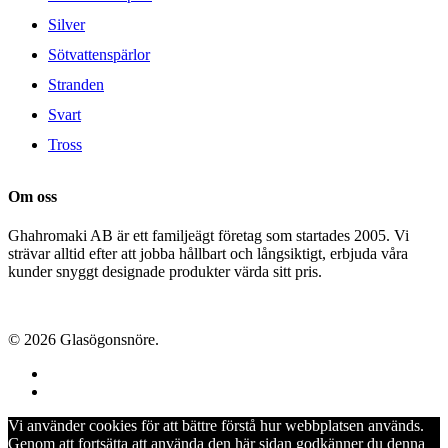
Silver
Sötvattenspärlor
Stranden
Svart
Tross
Om oss
Ghahromaki AB är ett familjeägt företag som startades 2005. Vi
strävar alltid efter att jobba hållbart och långsiktigt, erbjuda våra
kunder snyggt designade produkter värda sitt pris.
© 2026 Glasögonsnöre.
facebook
instagram
Vi använder cookies för att bättre förstå hur webbplatsen används.
Genom att fortsätta att använda den här sidan godkänner du denna