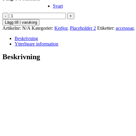
Svart
Glasögonsnöre
snake
Lägg till i varukorg
chain
Artikelnr:
N/A
Kategorier:
Kedjor
,
Placeholder 2
Etiketter:
accessoar
,
mängd
Beskrivning
Ytterligare information
Beskrivning
Kan användas till både fest och varda
Ta det lugnt, bli inte kallsvettig! Liksom ormen so
glasögon eller solglasögon. Kedjan är praktisk oc