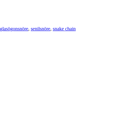
glasögonsnöre
,
senilsnöre
,
snake chain
gs
m verkar röra sig helt utan ansträngning utan större ansträning som lufte
h hänger med dina glasögon när du rör dig utan att du knappt märker av 