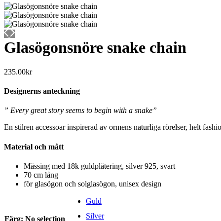
Glasögonsnöre snake chain
235.00
kr
Designerns anteckning
” Every great story seems to begin with a snake”
En stilren accessoar inspirerad av ormens naturliga rörelser, helt fash
Material och mått
Mässing med 18k guldplätering, silver 925, svart
70 cm lång
för glasögon och solglasögon, unisex design
Guld
Silver
Färg
:
No selection