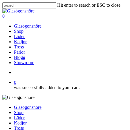
Skip
Hit enter to search or ESC to close
to
Close
main
Search
search
0
content
Menu
Glasögonsnöre
Shop
Läder
Kedjor
Tross
Pärlor
Blogg
Showroom
search
0
was successfully added to your cart.
Glasögonsnöre
Shop
Läder
Kedjor
Tross