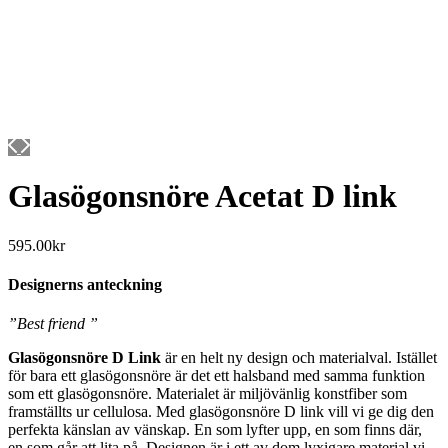
Glasögonsnöre Acetat D link
595.00
kr
Designerns anteckning
”Best friend ”
Glasögonsnöre D Link
är en helt ny design och materialval. Istället
för bara ett glasögonsnöre är det ett halsband med samma funktion
som ett glasögonsnöre. Materialet är miljövänlig konstfiber som
framställts ur cellulosa. Med glasögonsnöre D link vill vi ge dig den
perfekta känslan av vänskap. En som lyfter upp, en som finns där,
en som går att lita på. Designen är i ett av dom lyxigare material vi