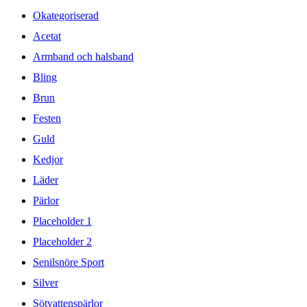
Okategoriserad
Acetat
Armband och halsband
Bling
Brun
Festen
Guld
Kedjor
Läder
Pärlor
Placeholder 1
Placeholder 2
Senilsnöre Sport
Silver
Sötvattenspärlor