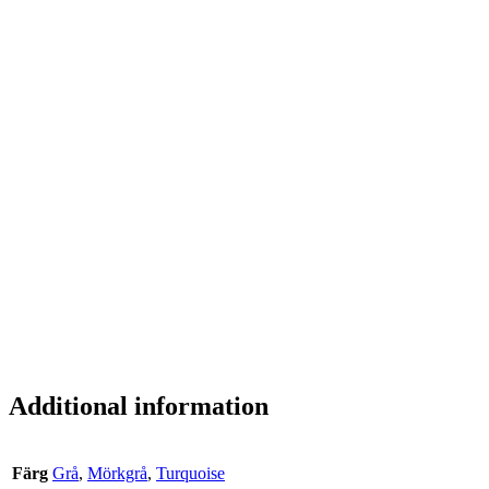
Glasögonsnöre D Link
Här har du
glasögonsnöre D Link
, designat i ett
miljövänligt och elegant maerial. Glasögonsnöret är lätt att
bära både som accessoar för dina glasögon och
solglasögon. Häng den runt halsen och lås fast dina
glasögon i ringen som är D formad.
Vi rekommenderar alltid att fälla ihop bågarna när dem
hänger runt halsen för tryggast bärande.
Additional information
Färg
Grå
,
Mörkgrå
,
Turquoise