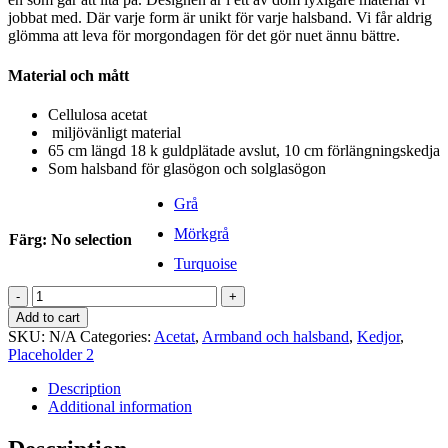
jobbat med. Där varje form är unikt för varje halsband. Vi får aldrig
glömma att leva för morgondagen för det gör nuet ännu bättre.
Material och mått
Cellulosa acetat
miljövänligt material
65 cm längd 18 k guldplätade avslut, 10 cm förlängningskedja
Som halsband för glasögon och solglasögon
Grå
Mörkgrå
Färg
:
No selection
Turquoise
Glasögonsnöre
Acetat
Add to cart
D
SKU:
N/A
Categories:
Acetat
,
Armband och halsband
,
Kedjor
,
link
Placeholder 2
quantity
Description
Additional information