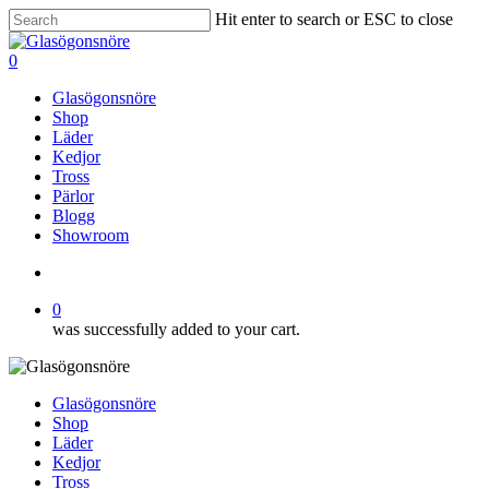
Skip
Hit enter to search or ESC to close
to
Close
main
Search
search
0
content
Menu
Glasögonsnöre
Shop
Läder
Kedjor
Tross
Pärlor
Blogg
Showroom
search
0
was successfully added to your cart.
Glasögonsnöre
Shop
Läder
Kedjor
Tross