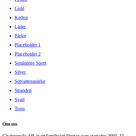
Guld
Kedjor
Läder
Pärlor
Placeholder 1
Placeholder 2
Senilsnöre Sport
Silver
Sötvattenspärlor
Stranden
Svart
Tross
Om oss
Ghahromaki AB är ett familjeägt företag som startades 2005. Vi