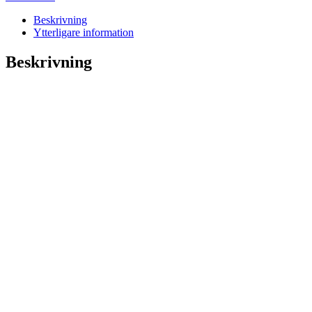
Beskrivning
Ytterligare information
Beskrivning
Kan användas både som
armband och halsband
I den här designen kan du även välja att
använda ditt glasögonsnöre som ett
halsband eller armband. På varje
smycke finns ett avslut som enkelt fästs
som ett halsband eller armband. Det är
få material som utstrålar tidlöst mode
och kvalité som guld och silver gör, det
blir vackrare med tiden. Detta