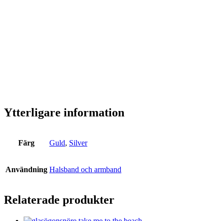
pass att han fick ett uttryck efter sig – ”Joaillier du roi de
France” Kungliga juveleraren.
Den finns både i silver och med 18k guldplätering och gör
sig rätt på alla sorters glasögon och solglasögon. Den är
lätt i sin vikt och kan användas hela dagar och kvällar.
Många som har problem med allergier kan istället använda
detta material. Glasögonsnöre – we love them!
Ytterligare information
Färg
Guld
,
Silver
Användning
Halsband och armband
Relaterade produkter