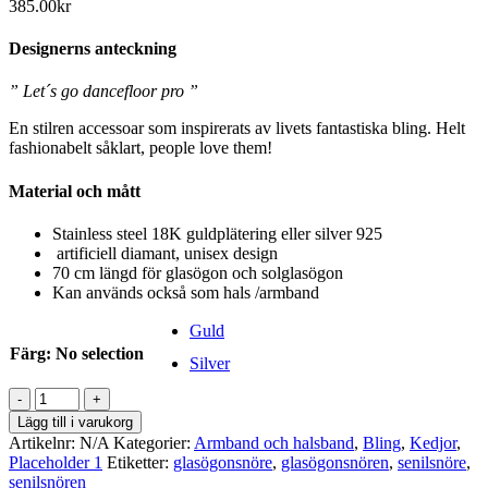
385.00
kr
Designerns anteckning
” Let´s go dancefloor pro ”
En stilren accessoar som inspirerats av livets fantastiska bling. Helt
fashionabelt såklart, people love them!
Material och mått
Stainless steel 18K guldplätering eller silver 925
artificiell diamant, unisex design
70 cm längd för glasögon och solglasögon
Kan används också som hals /armband
Guld
Färg
:
No selection
Silver
Glasögonsnöre
Jiggy
Lägg till i varukorg
with
Artikelnr:
N/A
Kategorier:
Armband och halsband
,
Bling
,
Kedjor
,
it
Placeholder 1
Etiketter:
glasögonsnöre
,
glasögonsnören
,
senilsnöre
,
mängd
senilsnören