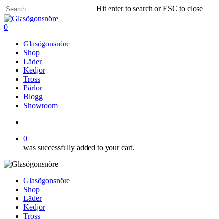
Skip
Hit enter to search or ESC to close
to
Close
main
Search
search
0
content
Menu
Glasögonsnöre
Shop
Läder
Kedjor
Tross
Pärlor
Blogg
Showroom
search
0
was successfully added to your cart.
Glasögonsnöre
Shop
Läder
Kedjor
Tross