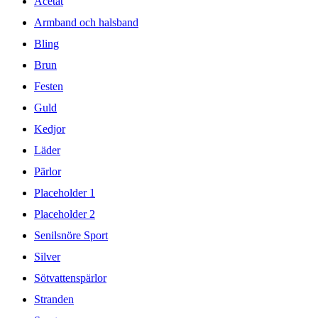
Acetat
Armband och halsband
Bling
Brun
Festen
Guld
Kedjor
Läder
Pärlor
Placeholder 1
Placeholder 2
Senilsnöre Sport
Silver
Sötvattenspärlor
Stranden