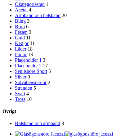
Okategoriserad
1
Acetat
4
Armband och halsband
20
Bling
3
Brun
6
Festen
3
Guld
11
Kedjor
31
Läder
18
Pärlor
13
Placeholder 1
3
Placeholder 2
17
Senilsnöre Sport
5
Silver
9
Sötvattenspärlor
2
Stranden
5
Svart
4
Tross
10
Övrigt
Halsband och armband
8