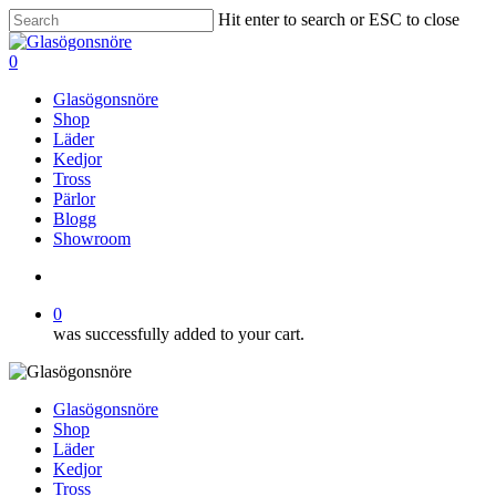
Skip
Hit enter to search or ESC to close
to
Close
main
Search
search
0
content
Menu
Glasögonsnöre
Shop
Läder
Kedjor
Tross
Pärlor
Blogg
Showroom
search
0
was successfully added to your cart.
Glasögonsnöre
Shop
Läder
Kedjor
Tross