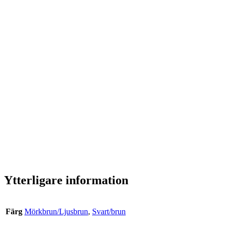
Glasögonsnöre Läder
Här har du
glasögonsnöre läder
, läder är sedvanligt ett av
de mest beprövade material vid tillverkning av smycken.
Tack vare sin naturliga flexibilitet och bastanta livslängd är
läder ett fulländat basmaterial som vi valt att designa
senilsnören med. Designen av detta glasögonsnöre är i
flätad genuint läder, 70 cm lång, 3 mm i diameter, rund,
transparenta silikon hängare som fästs med 18 K
guldpläterade hållare.
Ytterligare information
Färg
Mörkbrun/Ljusbrun
,
Svart/brun