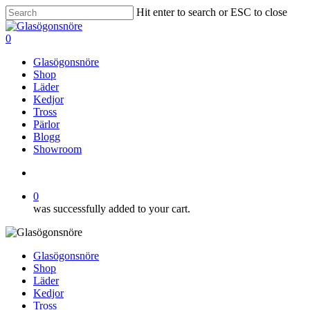
Skip
Hit enter to search or ESC to close
to
Close
main
Search
search
0
content
Menu
Glasögonsnöre
Shop
Läder
Kedjor
Tross
Pärlor
Blogg
Showroom
search
0
was successfully added to your cart.
Glasögonsnöre
Shop
Läder
Kedjor
Tross