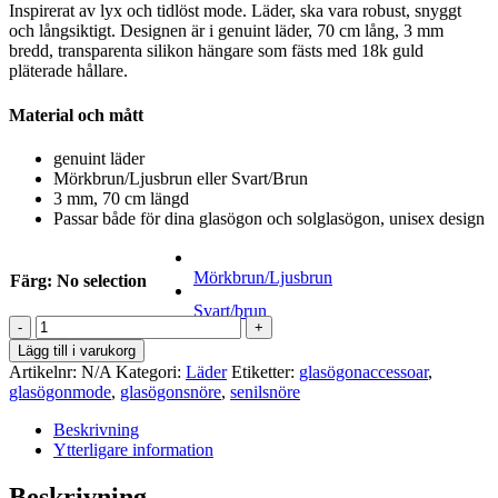
Inspirerat av lyx och tidlöst mode. Läder, ska vara robust, snyggt
och långsiktigt. Designen är i genuint läder, 70 cm lång, 3 mm
bredd, transparenta silikon hängare som fästs med 18k guld
pläterade hållare.
Material och mått
genuint läder
Mörkbrun/Ljusbrun eller Svart/Brun
3 mm, 70 cm längd
Passar både för dina glasögon och solglasögon, unisex design
Mörkbrun/Ljusbrun
Färg
:
No selection
Svart/brun
Glasögonsnöre
läder
Lägg till i varukorg
mängd
Artikelnr:
N/A
Kategori:
Läder
Etiketter:
glasögonaccessoar
,
glasögonmode
,
glasögonsnöre
,
senilsnöre
Beskrivning
Ytterligare information
Beskrivning