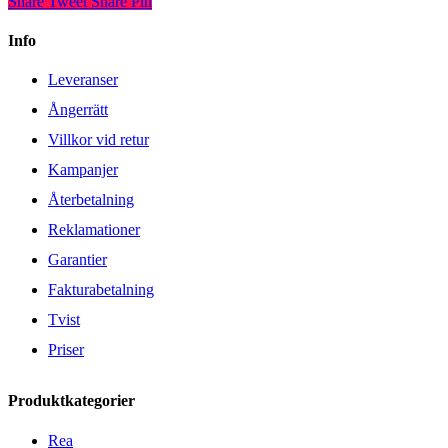
Share
Tweet
Share
Pin
Info
Leveranser
Ångerrätt
Villkor vid retur
Kampanjer
Återbetalning
Reklamationer
Garantier
Fakturabetalning
Tvist
Priser
Produktkategorier
Rea