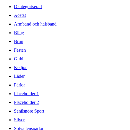
Okategoriserad
Acetat
Armband och halsband
Bling
Brun
Festen
Guld
Kedjor
Läder
Pärlor
Placeholder 1
Placeholder 2
Senilsnöre Sport
Silver
Sötvattenspärlor