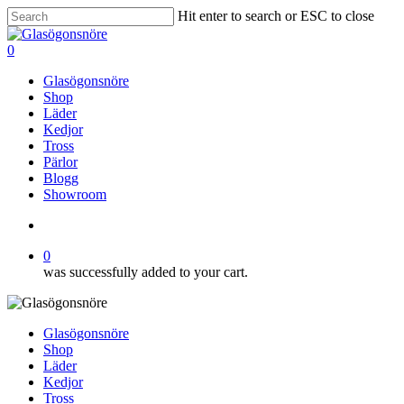
Skip
Hit enter to search or ESC to close
to
Close
main
Search
search
0
content
Menu
Glasögonsnöre
Shop
Läder
Kedjor
Tross
Pärlor
Blogg
Showroom
search
0
was successfully added to your cart.
Glasögonsnöre
Shop
Läder
Kedjor
Tross