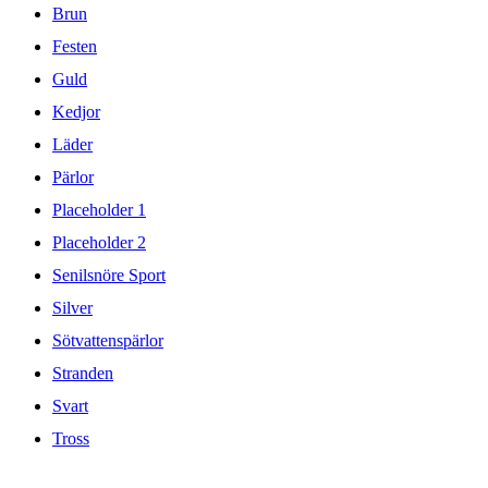
Brun
Festen
Guld
Kedjor
Läder
Pärlor
Placeholder 1
Placeholder 2
Senilsnöre Sport
Silver
Sötvattenspärlor
Stranden
Svart
Tross