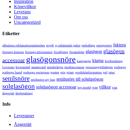
Inspiration
Köpevillkor
Leverans
Om oss
Uncategorized
Etiketter
faktura
allmänna reklamationsnämnden
avgift
ej uthämtade paket
emballage
entreprenör
glasögon
glasögon
företags historia
företags information
försäljning
försändelse
glasögonsnöre
accessoar
klarna
kampanjer
kortbetalning
Leverans
leveranstid
mastercard
minderåriga
modeaccessoar
personuppgiftslagen
podengo
podengo hund
podengo portugues
posten
pris
priser
produktinformation
pul
retur
senilsnöre
senilsnöre till solglasögon
senilsnöre ray ban
solglasögon
solglasögon accessoar
villkor
top model
tvist
visa
ångerrätt
återbetalning
Info
Leveranser
Ångerrätt