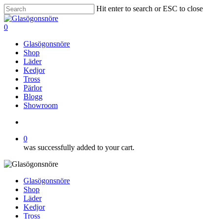
Skip
Hit enter to search or ESC to close
to
Close
main
Search
search
0
content
Menu
Glasögonsnöre
Shop
Läder
Kedjor
Tross
Pärlor
Blogg
Showroom
search
0
was successfully added to your cart.
Glasögonsnöre
Shop
Läder
Kedjor
Tross