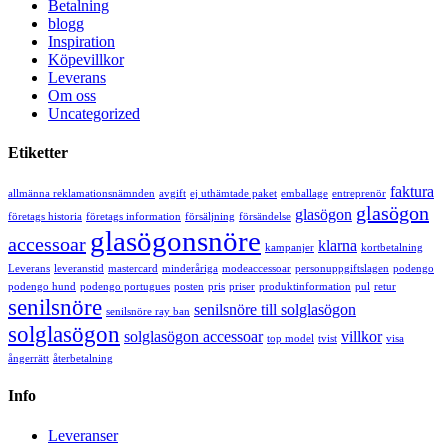
Betalning
blogg
Inspiration
Köpevillkor
Leverans
Om oss
Uncategorized
Etiketter
faktura
allmänna reklamationsnämnden
avgift
ej uthämtade paket
emballage
entreprenör
glasögon
glasögon
företags historia
företags information
försäljning
försändelse
glasögonsnöre
accessoar
klarna
kampanjer
kortbetalning
Leverans
leveranstid
mastercard
minderåriga
modeaccessoar
personuppgiftslagen
podengo
podengo hund
podengo portugues
posten
pris
priser
produktinformation
pul
retur
senilsnöre
senilsnöre till solglasögon
senilsnöre ray ban
solglasögon
solglasögon accessoar
villkor
top model
tvist
visa
ångerrätt
återbetalning
Info
Leveranser