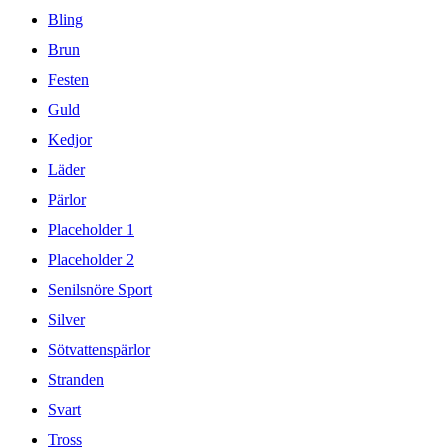
Bling
Brun
Festen
Guld
Kedjor
Läder
Pärlor
Placeholder 1
Placeholder 2
Senilsnöre Sport
Silver
Sötvattenspärlor
Stranden
Svart
Tross