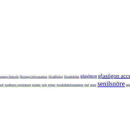
glasögon acc
glasögon
retags historia
företags information
försäljning
försändelse
senilsnöre
und
podengo portugues
posten
pris
priser
produktinformation
pul
retur
sen