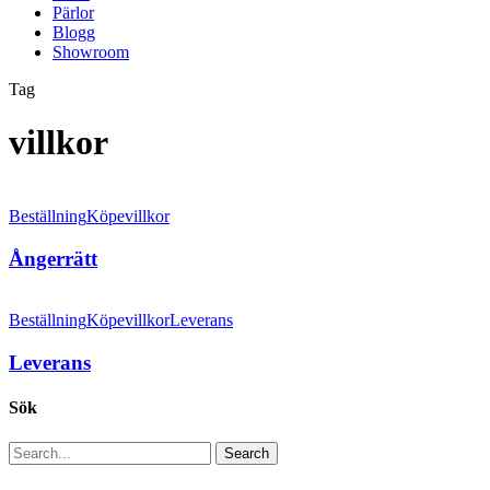
Pärlor
Blogg
Showroom
Tag
villkor
Beställning
Köpevillkor
Ångerrätt
Beställning
Köpevillkor
Leverans
Leverans
Sök
Search