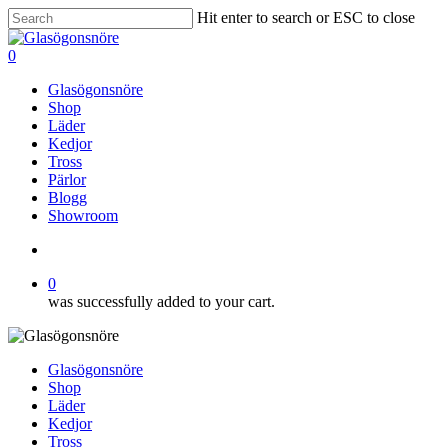
Skip
Hit enter to search or ESC to close
to
Close
main
Search
search
0
content
Menu
Glasögonsnöre
Shop
Läder
Kedjor
Tross
Pärlor
Blogg
Showroom
search
0
was successfully added to your cart.
Glasögonsnöre
Shop
Läder
Kedjor
Tross