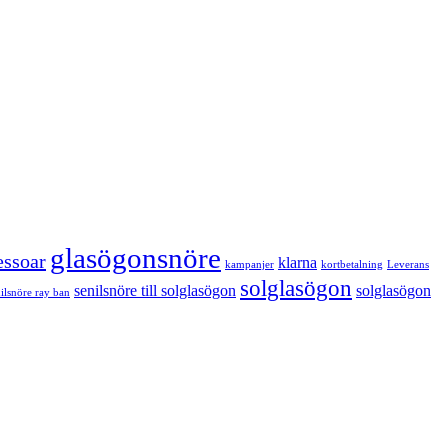
glasögonsnöre
essoar
klarna
kampanjer
kortbetalning
Leverans
solglasögon
senilsnöre till solglasögon
solglasögon
ilsnöre ray ban