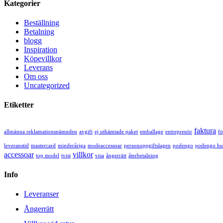
Kategorier
Beställning
Betalning
blogg
Inspiration
Köpevillkor
Leverans
Om oss
Uncategorized
Etiketter
faktura
allmänna reklamationsnämnden
avgift
ej uthämtade paket
emballage
entreprenör
fö
leveranstid
mastercard
minderåriga
modeaccessoar
personuppgiftslagen
podengo
podengo h
accessoar
villkor
top model
tvist
visa
ångerrätt
återbetalning
Info
Leveranser
Ångerrätt