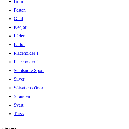
Brun
Festen
Guld
Kedjor
Läder
Pärlor
Placeholder 1
Placeholder 2
Senilsnöre Sport
Silver
Sötvattenspärlor
Stranden
Svart
Tross
Om oss