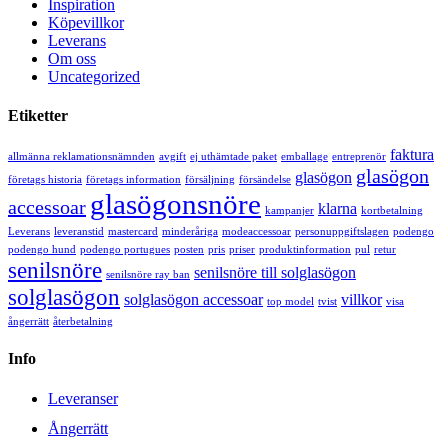
Inspiration
Köpevillkor
Leverans
Om oss
Uncategorized
Etiketter
faktura
allmänna reklamationsnämnden
avgift
ej uthämtade paket
emballage
entreprenör
glasögon
glasögon
företags historia
företags information
försäljning
försändelse
glasögonsnöre
accessoar
klarna
kampanjer
kortbetalning
Leverans
leveranstid
mastercard
minderåriga
modeaccessoar
personuppgiftslagen
podengo
podengo hund
podengo portugues
posten
pris
priser
produktinformation
pul
retur
senilsnöre
senilsnöre till solglasögon
senilsnöre ray ban
solglasögon
solglasögon accessoar
villkor
top model
tvist
visa
ångerrätt
återbetalning
Info
Leveranser
Ångerrätt