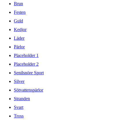
Brun
Festen
Guld
Kedjor
Läder
Pärlor
Placeholder 1
Placeholder 2
Senilsnöre Sport
Silver
Sötvattenspärlor
Stranden
Svart
Tross