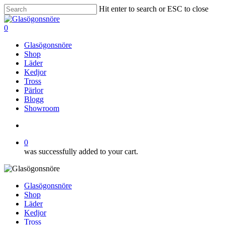
Skip
Hit enter to search or ESC to close
to
Close
main
Search
search
0
content
Menu
Glasögonsnöre
Shop
Läder
Kedjor
Tross
Pärlor
Blogg
Showroom
search
0
was successfully added to your cart.
Glasögonsnöre
Shop
Läder
Kedjor
Tross