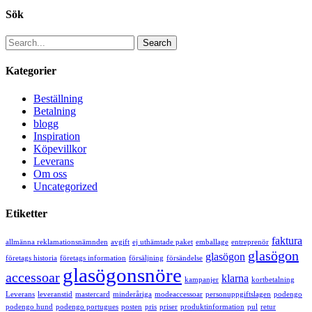
Sök
Search
Kategorier
Beställning
Betalning
blogg
Inspiration
Köpevillkor
Leverans
Om oss
Uncategorized
Etiketter
faktura
allmänna reklamationsnämnden
avgift
ej uthämtade paket
emballage
entreprenör
glasögon
glasögon
företags historia
företags information
försäljning
försändelse
glasögonsnöre
accessoar
klarna
kampanjer
kortbetalning
Leverans
leveranstid
mastercard
minderåriga
modeaccessoar
personuppgiftslagen
podengo
podengo hund
podengo portugues
posten
pris
priser
produktinformation
pul
retur