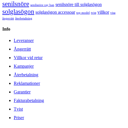
senilsnöre
senilsnöre till solglasögon
senilsnöre ray ban
solglasögon
solglasögon accessoar
villkor
top model
tvist
visa
ångerrätt
återbetalning
Info
Leveranser
Ångerrätt
Villkor vid retur
Kampanjer
Återbetalning
Reklamationer
Garantier
Fakturabetalning
Tvist
Priser