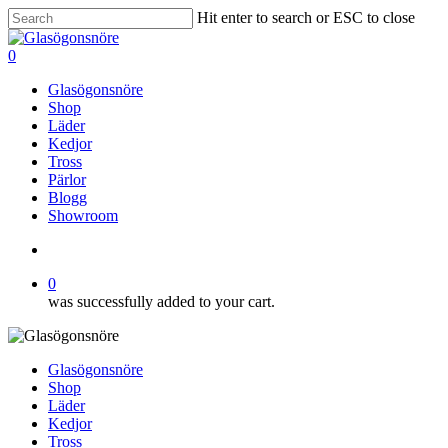
Skip
Hit enter to search or ESC to close
to
Close
main
Search
search
0
content
Menu
Glasögonsnöre
Shop
Läder
Kedjor
Tross
Pärlor
Blogg
Showroom
search
0
was successfully added to your cart.
Glasögonsnöre
Shop
Läder
Kedjor
Tross