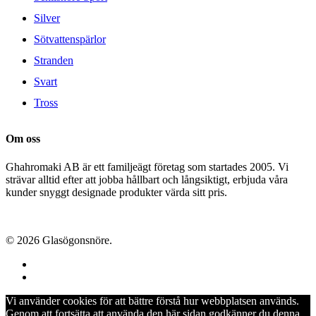
Silver
Sötvattenspärlor
Stranden
Svart
Tross
Om oss
Ghahromaki AB är ett familjeägt företag som startades 2005. Vi
strävar alltid efter att jobba hållbart och långsiktigt, erbjuda våra
kunder snyggt designade produkter värda sitt pris.
© 2026 Glasögonsnöre.
facebook
instagram
Vi använder cookies för att bättre förstå hur webbplatsen används.
Genom att fortsätta att använda den här sidan godkänner du denna