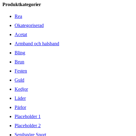
Produktkategorier
Rea
Okategoriserad
Acetat
Armband och halsband
Bling
Brun
Festen
Guld
Kedjor
Läder
Pärlor
Placeholder 1
Placeholder 2
Senilsnöre Sport