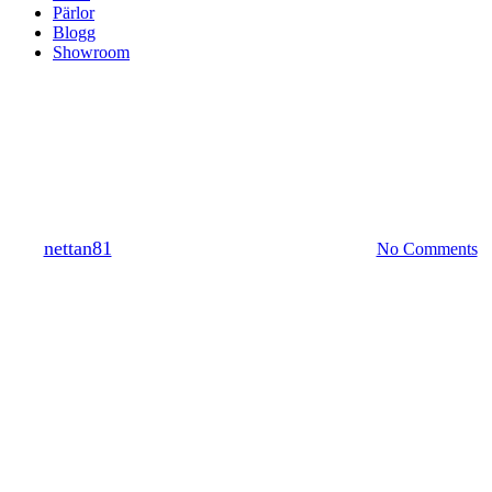
Pärlor
Blogg
Showroom
Betalning
Faktura betalning
By
nettan81
november 3, 2014
december 3rd, 2014
No Comments