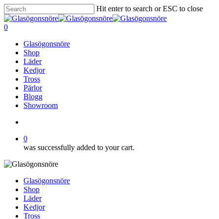
Skip
Hit enter to search or ESC to close
to
Close
main
Search
search
0
content
Menu
Glasögonsnöre
Shop
Läder
Kedjor
Tross
Pärlor
Blogg
Showroom
search
0
was successfully added to your cart.
Glasögonsnöre
Shop
Läder
Kedjor
Tross