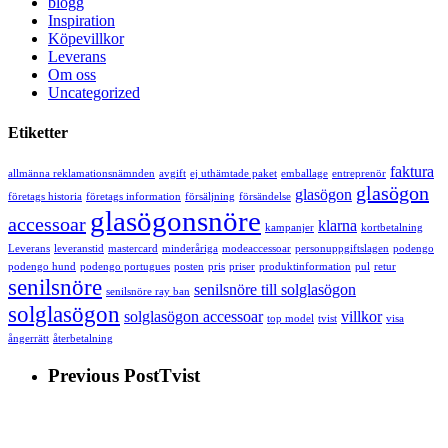
blogg
Inspiration
Köpevillkor
Leverans
Om oss
Uncategorized
Etiketter
faktura
allmänna reklamationsnämnden
avgift
ej uthämtade paket
emballage
entreprenör
glasögon
glasögon
företags historia
företags information
försäljning
försändelse
glasögonsnöre
accessoar
klarna
kampanjer
kortbetalning
Leverans
leveranstid
mastercard
minderåriga
modeaccessoar
personuppgiftslagen
podengo
podengo hund
podengo portugues
posten
pris
priser
produktinformation
pul
retur
senilsnöre
senilsnöre till solglasögon
senilsnöre ray ban
solglasögon
solglasögon accessoar
villkor
top model
tvist
visa
ångerrätt
återbetalning
Previous Post
Tvist