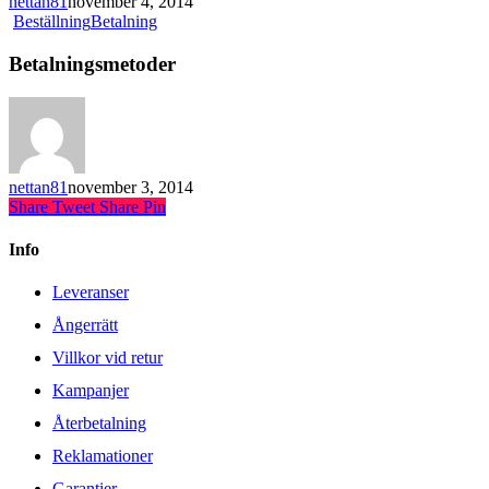
nettan81
november 4, 2014
Beställning
Betalning
Betalningsmetoder
nettan81
november 3, 2014
Share
Tweet
Share
Pin
Info
Leveranser
Ångerrätt
Villkor vid retur
Kampanjer
Återbetalning
Reklamationer
Garantier