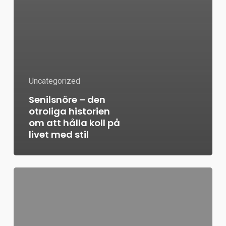
Uncategorized
Senilsnöre – den
otroliga historien
om att hålla koll på
livet med stil