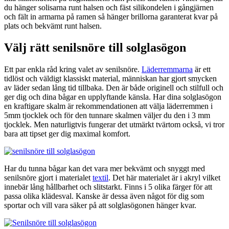
du hänger solisarna runt halsen och fäst silikondelen i gångjärnen
och fält in armarna på ramen så hänger brillorna garanterat kvar på
plats och bekvämt runt halsen.
Välj rätt
senilsnöre till solglasögon
Ett par enkla råd kring valet av senilsnöre.
Läderremmarna
är ett
tidlöst och väldigt klassiskt material, människan har gjort smycken
av läder sedan lång tid tillbaka. Den är både originell och stilfull och
ger dig och dina bågar en upplyftande känsla. Har dina solglasögon
en kraftigare skalm är rekommendationen att välja läderremmen i
5mm tjocklek och för den tunnare skalmen väljer du den i 3 mm
tjocklek. Men naturligtvis fungerar det utmärkt tvärtom också, vi tror
bara att tipset ger dig maximal komfort.
Har du tunna bågar kan det vara mer bekvämt och snyggt med
senilsnöre gjort i materialet
textil
. Det här materialet är i akryl vilket
innebär lång hållbarhet och slitstarkt. Finns i 5 olika färger för att
passa olika klädesval. Kanske är dessa även något för dig som
sportar och vill vara säker på att solglasögonen hänger kvar.