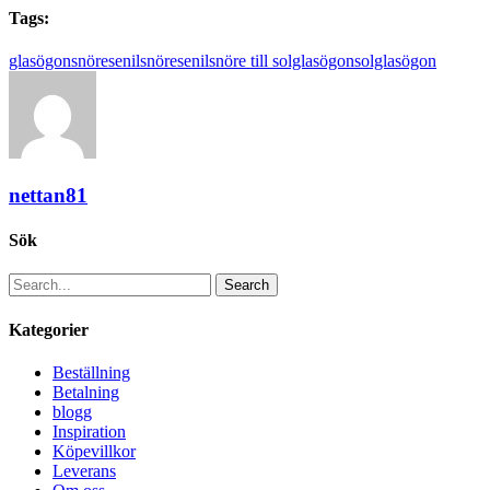
Tags:
glasögonsnöre
senilsnöre
senilsnöre till solglasögon
solglasögon
nettan81
Sök
Search
Kategorier
Beställning
Betalning
blogg
Inspiration
Köpevillkor
Leverans