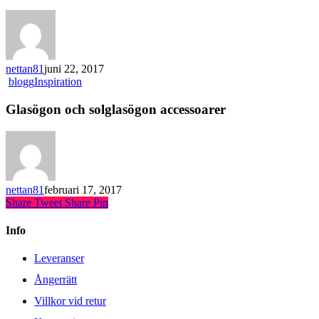
nettan81
juni 22, 2017
blogg
Inspiration
Glasögon och solglasögon accessoarer
nettan81
februari 17, 2017
Share
Tweet
Share
Pin
Info
Leveranser
Ångerrätt
Villkor vid retur