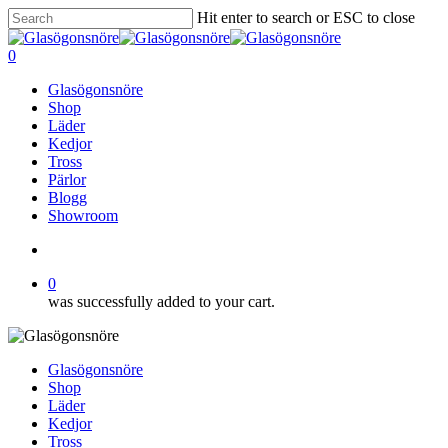
Skip
Hit enter to search or ESC to close
to
Close
main
Search
search
0
content
Menu
Glasögonsnöre
Shop
Läder
Kedjor
Tross
Pärlor
Blogg
Showroom
search
0
was successfully added to your cart.
Glasögonsnöre
Shop
Läder
Kedjor
Tross