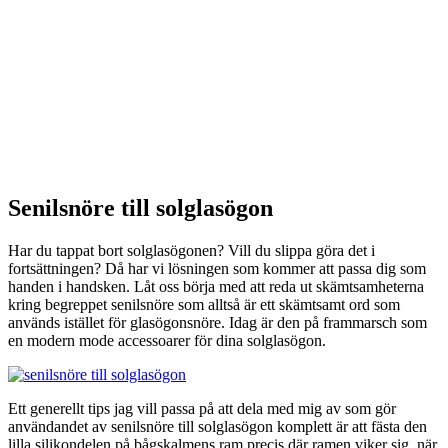
Senilsnöre till solglasögon
Har du tappat bort solglasögonen? Vill du slippa göra det i
fortsättningen? Då har vi lösningen som kommer att passa dig som
handen i handsken. Låt oss börja med att reda ut skämtsamheterna
kring begreppet senilsnöre som alltså är ett skämtsamt ord som
används istället för glasögonsnöre. Idag är den på frammarsch som
en modern mode accessoarer för dina solglasögon.
Ett generellt tips jag vill passa på att dela med mig av som gör
användandet av senilsnöre till solglasögon komplett är att fästa den
lilla silikondelen på bågskalmens ram precis där ramen viker sig, när