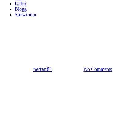
Pärlor
Blogg
Showroom
blogg
Senilsnöre till solglasögon
By
nettan81
januari 22, 2016
No Comments