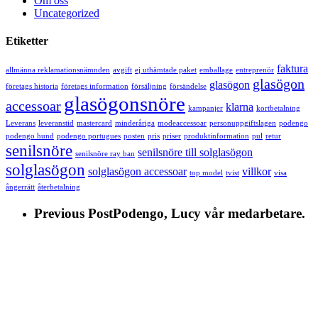
Om oss
Uncategorized
Etiketter
faktura
allmänna reklamationsnämnden
avgift
ej uthämtade paket
emballage
entreprenör
glasögon
glasögon
företags historia
företags information
försäljning
försändelse
glasögonsnöre
accessoar
klarna
kampanjer
kortbetalning
Leverans
leveranstid
mastercard
minderåriga
modeaccessoar
personuppgiftslagen
podengo
podengo hund
podengo portugues
posten
pris
priser
produktinformation
pul
retur
senilsnöre
senilsnöre till solglasögon
senilsnöre ray ban
solglasögon
solglasögon accessoar
villkor
top model
tvist
visa
ångerrätt
återbetalning
Previous Post
Podengo, Lucy vår medarbetare.