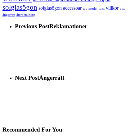
senilsnöre ray ban
solglasögon
solglasögon accessoar
villkor
top model
tvist
visa
ångerrätt
återbetalning
Previous Post
Reklamationer
Next Post
Ångerrätt
Recommended For You