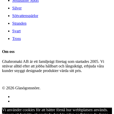
Senilsnöre Sport
Silver
Sötvattenspärlor
Stranden
Svart
Tross
Om oss
Ghahromaki AB är ett familjeägt företag som startades 2005. Vi
strävar alltid efter att jobba hållbart och långsiktigt, erbjuda våra
kunder snyggt designade produkter värda sitt pris.
© 2026 Glasögonsnöre.
facebook
instagram
Vi använder cookies för att bättre förstå hur webbplatsen används.