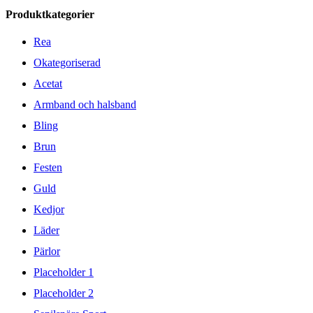
Produktkategorier
Rea
Okategoriserad
Acetat
Armband och halsband
Bling
Brun
Festen
Guld
Kedjor
Läder
Pärlor
Placeholder 1
Placeholder 2