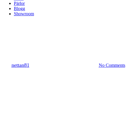
Pärlor
Blogg
Showroom
Köpevillkor
Garantier
By
nettan81
november 3, 2014
december 3rd, 2014
No Comments