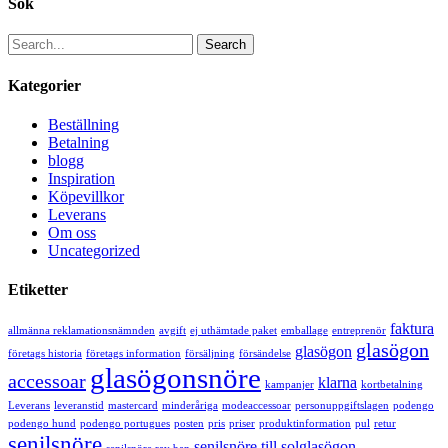
Sök
Search
Kategorier
Beställning
Betalning
blogg
Inspiration
Köpevillkor
Leverans
Om oss
Uncategorized
Etiketter
faktura
allmänna reklamationsnämnden
avgift
ej uthämtade paket
emballage
entreprenör
glasögon
glasögon
företags historia
företags information
försäljning
försändelse
glasögonsnöre
accessoar
klarna
kampanjer
kortbetalning
Leverans
leveranstid
mastercard
minderåriga
modeaccessoar
personuppgiftslagen
podengo
podengo hund
podengo portugues
posten
pris
priser
produktinformation
pul
retur
senilsnöre
senilsnöre till solglasögon