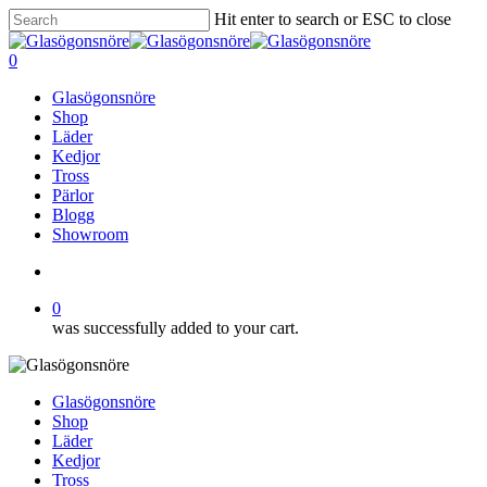
Skip
Hit enter to search or ESC to close
to
Close
main
Search
search
0
content
Menu
Glasögonsnöre
Shop
Läder
Kedjor
Tross
Pärlor
Blogg
Showroom
search
0
was successfully added to your cart.
Glasögonsnöre
Shop
Läder
Kedjor
Tross