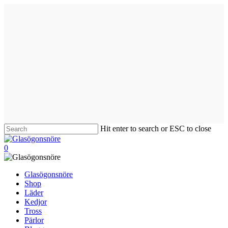
Skip
to
main
content
Hit enter to search or ESC to close
Close
Search
search
0
Menu
Glasögonsnöre
Shop
Läder
Kedjor
Tross
Pärlor