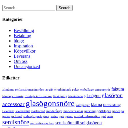
Search
Kategorier
Beställning
Betalning
blogg
Inspiration
Köpevillkor
Leverans
Om oss
Uncategorized
Etiketter
faktura
allmänna reklamationsnämnden
avgift
ej uthämtade paket
emballage
entreprenör
glasögon
glasögon
företags historia
företags information
försäljning
försändelse
glasögonsnöre
accessoar
klarna
kampanjer
kortbetalning
Leverans
leveranstid
mastercard
minderåriga
modeaccessoar
personuppgiftslagen
podengo
podengo hund
podengo portugues
posten
pris
priser
produktinformation
pul
retur
senilsnöre
senilsnöre till solglasögon
senilsnöre ray ban