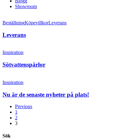
Blogg
Showroom
Beställning
Köpevillkor
Leverans
Leverans
Inspiration
Sötvattenspärlor
Inspiration
Nu är de senaste nyheter på plats!
Previous
1
2
3
Sök