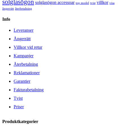
solglasögon
solglasögon accessoar
villkor
top model
tvist
visa
ångerrätt
återbetalning
Info
Leveranser
Ångerrätt
Villkor vid retur
Kampanjer
Återbetalning
Reklamationer
Garantier
Fakturabetalning
Tvist
Priser
Produktkategorier