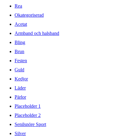
Rea
Okategoriserad
Acetat
Armband och halsband
Bling
Brun
Festen
Guld
Kedjor
Läder
Pärlor
Placeholder 1
Placeholder 2
Senilsnöre Sport
Silver