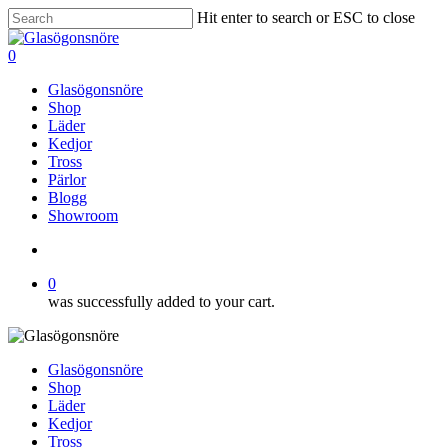
Skip
Hit enter to search or ESC to close
to
Close
main
Search
search
0
content
Menu
Glasögonsnöre
Shop
Läder
Kedjor
Tross
Pärlor
Blogg
Showroom
search
0
was successfully added to your cart.
Glasögonsnöre
Shop
Läder
Kedjor
Tross