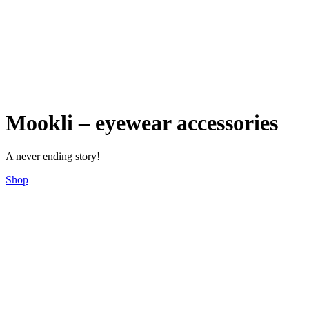
Mookli – eyewear accessories
A never ending story
!
Shop