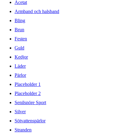
Acetat
Armband och halsband
Bling
Brun
Festen
Guld
Kedjor
Läder
Pärlor
Placeholder 1
Placeholder 2
Senilsnöre Sport
Silver
Sötvattenspärlor
Stranden