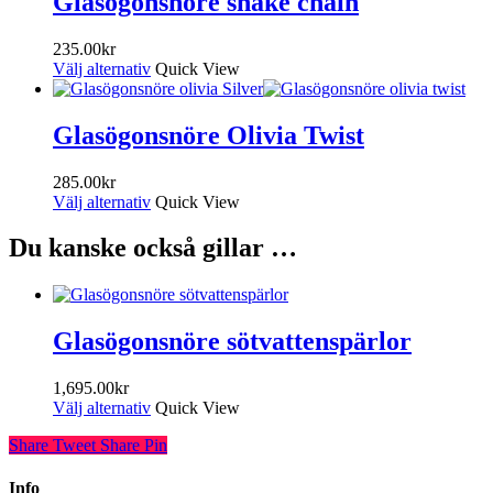
Glasögonsnöre snake chain
235.00
kr
Välj alternativ
Quick View
Glasögonsnöre Olivia Twist
285.00
kr
Välj alternativ
Quick View
Du kanske också gillar …
Glasögonsnöre sötvattenspärlor
1,695.00
kr
Välj alternativ
Quick View
Share
Tweet
Share
Pin
Info