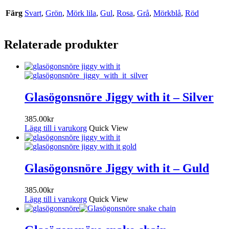
Färg
Svart
,
Grön
,
Mörk lila
,
Gul
,
Rosa
,
Grå
,
Mörkblå
,
Röd
Relaterade produkter
Glasögonsnöre Jiggy with it – Silver
385.00
kr
Lägg till i varukorg
Quick View
Glasögonsnöre Jiggy with it – Guld
385.00
kr
Lägg till i varukorg
Quick View