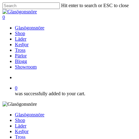
Skip
Hit enter to search or ESC to close
to
Close
main
Search
search
0
content
Menu
Glasögonsnöre
Shop
Läder
Kedjor
Tross
Pärlor
Blogg
Showroom
search
0
was successfully added to your cart.
Glasögonsnöre
Shop
Läder
Kedjor
Tross