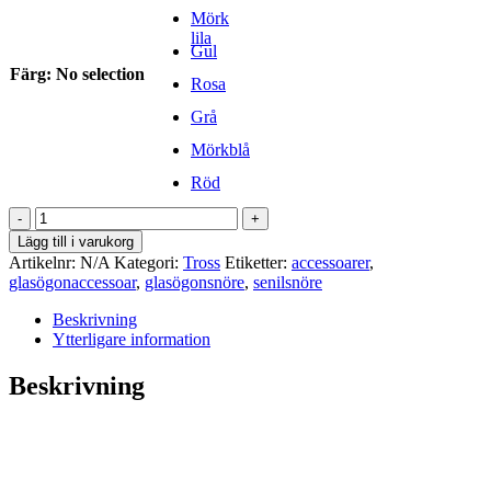
Mörk
lila
Gul
Färg
:
No selection
Rosa
Grå
Mörkblå
Röd
Glasögonsnöre
tross
Lägg till i varukorg
mängd
Artikelnr:
N/A
Kategori:
Tross
Etiketter:
accessoarer
,
glasögonaccessoar
,
glasögonsnöre
,
senilsnöre
Beskrivning
Ytterligare information
Beskrivning