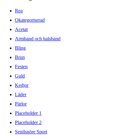
Rea
Okategoriserad
Acetat
Armband och halsband
Bling
Brun
Festen
Guld
Kedjor
Läder
Pärlor
Placeholder 1
Placeholder 2
Senilsnöre Sport