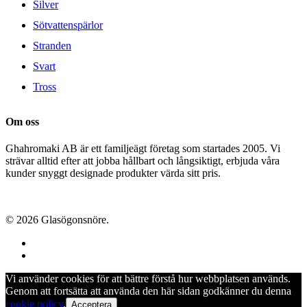
Silver
Sötvattenspärlor
Stranden
Svart
Tross
Om oss
Ghahromaki AB är ett familjeägt företag som startades 2005. Vi
strävar alltid efter att jobba hållbart och långsiktigt, erbjuda våra
kunder snyggt designade produkter värda sitt pris.
© 2026 Glasögonsnöre.
facebook
instagram
Vi använder cookies för att bättre förstå hur webbplatsen används.
Genom att fortsätta att använda den här sidan godkänner du denna
cookie policy
.
Acceptera