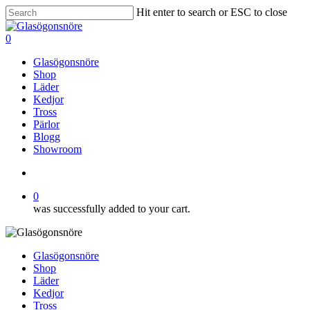
Skip
Hit enter to search or ESC to close
to
Close
main
Search
search
0
content
Menu
Glasögonsnöre
Shop
Läder
Kedjor
Tross
Pärlor
Blogg
Showroom
search
0
was successfully added to your cart.
Glasögonsnöre
Shop
Läder
Kedjor
Tross