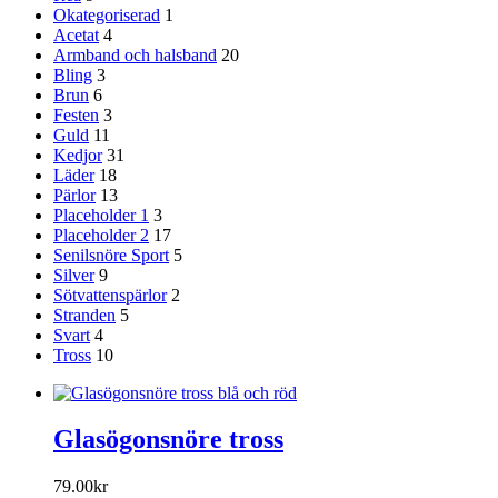
Okategoriserad
1
Acetat
4
Armband och halsband
20
Bling
3
Brun
6
Festen
3
Guld
11
Kedjor
31
Läder
18
Pärlor
13
Placeholder 1
3
Placeholder 2
17
Senilsnöre Sport
5
Silver
9
Sötvattenspärlor
2
Stranden
5
Svart
4
Tross
10
Glasögonsnöre tross
79.00
kr