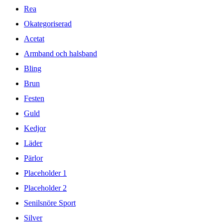
Rea
Okategoriserad
Acetat
Armband och halsband
Bling
Brun
Festen
Guld
Kedjor
Läder
Pärlor
Placeholder 1
Placeholder 2
Senilsnöre Sport
Silver