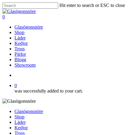
Skip
Hit enter to search or ESC to close
to
Close
main
Search
search
0
content
Menu
Glasögonsnöre
Shop
Läder
Kedjor
Tross
Pärlor
Blogg
Showroom
search
0
was successfully added to your cart.
Glasögonsnöre
Shop
Läder
Kedjor
Tross