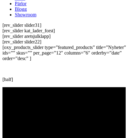
Pärlor
Blogg
Showroom
[rev_slider slider31]
[rev_slider kat_lader_forst]
[rev_slider aretsjulklapp]
[rev_slider slider22]
[oxy_products_slider type=”featured_products” title=”Nyheter”
ids=”” skus=”” per_page=”12″ columns=”6″ orderby=”date”
order=”desc” ]
[half]