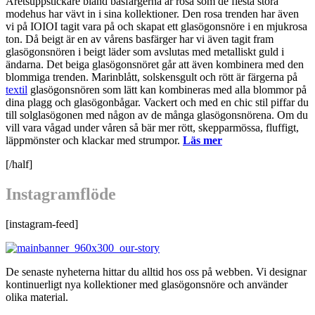
Åretsuppstickare bland basfärgerna är rosa som de flesta stora
modehus har vävt in i sina kollektioner. Den rosa trenden har även
vi på IOIOI tagit vara på och skapat ett glasögonsnöre i en mjukrosa
ton. Då beigt är en av vårens basfärger har vi även tagit fram
glasögonsnören i beigt läder som avslutas med metalliskt guld i
ändarna. Det beiga glasögonsnöret går att även kombinera med den
blommiga trenden. Marinblått, solskensgult och rött är färgerna på
textil
glasögonsnören som lätt kan kombineras med alla blommor på
dina plagg och glasögonbågar. Vackert och med en chic stil piffar du
till solglasögonen med någon av de många glasögonsnörena. Om du
vill vara vågad under våren så bär mer rött, skepparmössa, fluffigt,
läppmönster och klackar med strumpor.
Läs mer
[/half]
Instagramflöde
[instagram-feed]
De senaste nyheterna hittar du alltid hos oss på webben. Vi designar
kontinuerligt nya kollektioner med glasögonsnöre och använder
olika material.