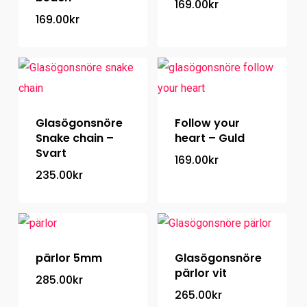
169.00
kr
169.00
kr
Glasögonsnöre
Follow your
Snake chain –
heart – Guld
Svart
169.00
kr
235.00
kr
pärlor 5mm
Glasögonsnöre
pärlor vit
285.00
kr
265.00
kr