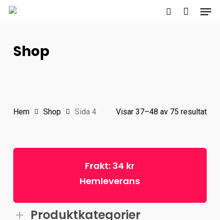
Men
Skip
to
search
main
Shop
content
Sor
Hem
Shop
Sida 4
Visar 37–48 av 75 resultat
efte
popu
Frakt: 34 kr
Hemleverans
Produktkategorier