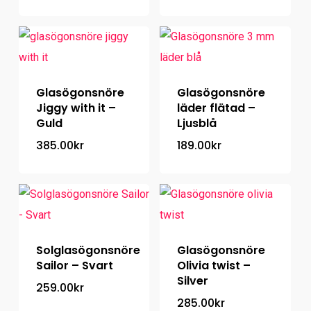
Glasögonsnöre
Glasögonsnöre
Jiggy with it –
läder flätad –
Guld
Ljusblå
385.00
kr
189.00
kr
Solglasögonsnöre
Glasögonsnöre
Sailor – Svart
Olivia twist –
Silver
259.00
kr
285.00
kr