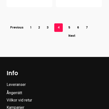
Previous
1
2
3
4
5
6
7
Next
Info
Leveranser
Ångerrätt
Villkor vid retur
Kampanjer