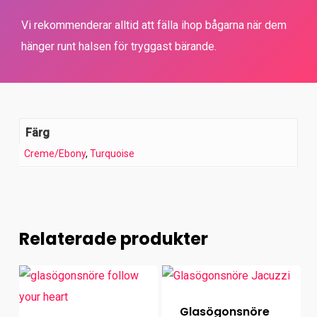
Vi rekommenderar alltid att fälla ihop bågarna när dem
hänger runt halsen för tryggast bärande.
Färg
Creme/Ebony
,
Turquoise
Relaterade produkter
Glasögonsnöre