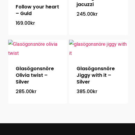
jacuzzi
Follow your heart
– Guld
245.00
kr
169.00
kr
Glasögonsnöre
Glasögonsnöre
Olivia twist –
Jiggy with it –
Silver
Silver
285.00
kr
385.00
kr