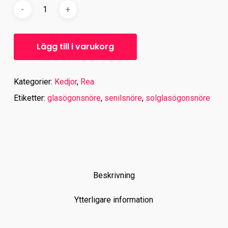
Lägg till i varukorg
Kategorier:
Kedjor
,
Rea
Etiketter:
glasögonsnöre
,
senilsnöre
,
solglasögonsnöre
Beskrivning
Ytterligare information