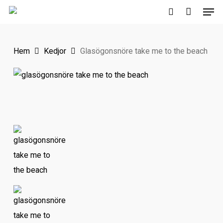
Men
Skip
to
search
main
Hem
Kedjor
Glasögonsnöre take me to the beach
content