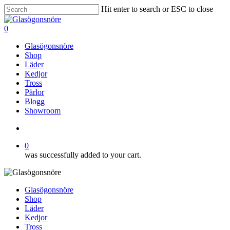
Skip
Hit enter to search or ESC to close
to
Close
main
Search
search
0
content
Menu
Glasögonsnöre
Shop
Läder
Kedjor
Tross
Pärlor
Blogg
Showroom
search
0
was successfully added to your cart.
Glasögonsnöre
Shop
Läder
Kedjor
Tross