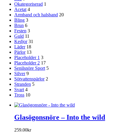
Okategoriserad
1
Acetat
4
Armband och halsband
20
Bling
3
Brun
6
Festen
3
Guld
11
Kedjor
31
Läder
18
Pärlor
13
Placeholder 1
3
Placeholder 2
17
Senilsnöre Sport
5
Silver
9
Sötvattenspärlor
2
Stranden
5
Svart
4
Tross
10
Glasögonsnöre – Into the wild
259.00
kr