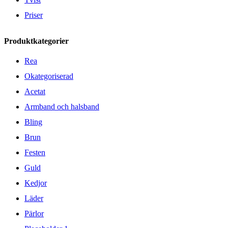
Priser
Produktkategorier
Rea
Okategoriserad
Acetat
Armband och halsband
Bling
Brun
Festen
Guld
Kedjor
Läder
Pärlor