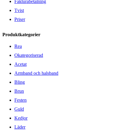
Fakturabetalning
Tvist
Priser
Produktkategorier
Rea
Okategoriserad
Acetat
Armband och halsband
Bling
Brun
Festen
Guld
Kedjor
Läder