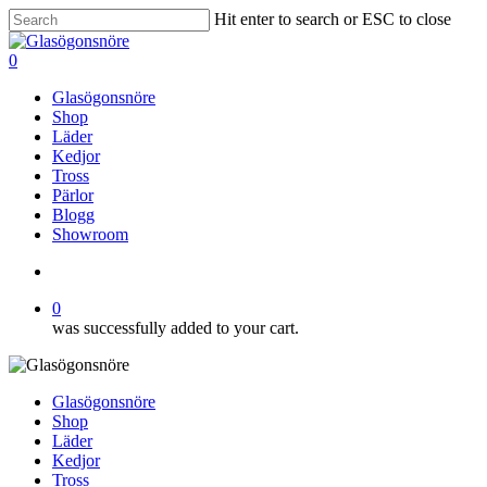
Skip
Hit enter to search or ESC to close
to
Close
main
Search
search
0
content
Menu
Glasögonsnöre
Shop
Läder
Kedjor
Tross
Pärlor
Blogg
Showroom
search
0
was successfully added to your cart.
Glasögonsnöre
Shop
Läder
Kedjor
Tross