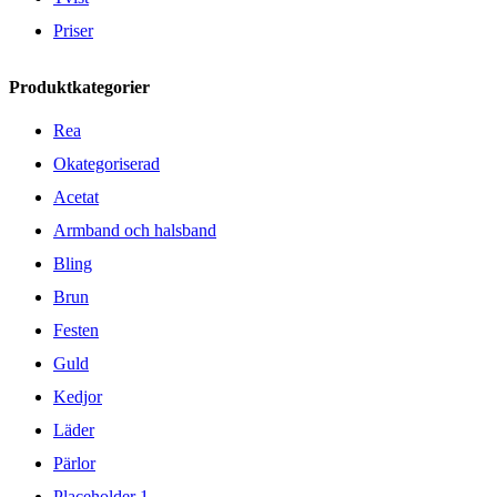
Priser
Produktkategorier
Rea
Okategoriserad
Acetat
Armband och halsband
Bling
Brun
Festen
Guld
Kedjor
Läder
Pärlor
Placeholder 1