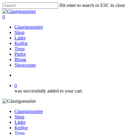
Skip
Hit enter to search or ESC to close
to
Close
main
Search
search
0
content
Menu
Glasögonsnöre
Shop
Läder
Kedjor
Tross
Pärlor
Blogg
Showroom
search
0
was successfully added to your cart.
Glasögonsnöre
Shop
Läder
Kedjor
Tross