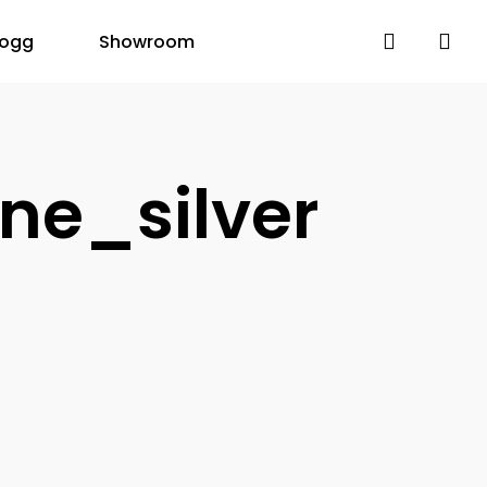
search
logg
Showroom
ne_silver