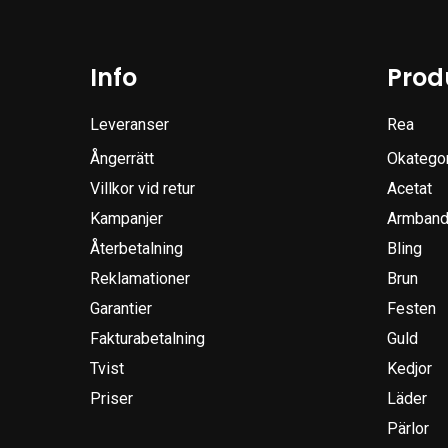
Info
Prod
Leveranser
Rea
Ångerrätt
Okatego
Villkor vid retur
Acetat
Kampanjer
Armband
Återbetalning
Bling
Reklamationer
Brun
Garantier
Festen
Fakturabetalning
Guld
Tvist
Kedjor
Priser
Läder
Pärlor