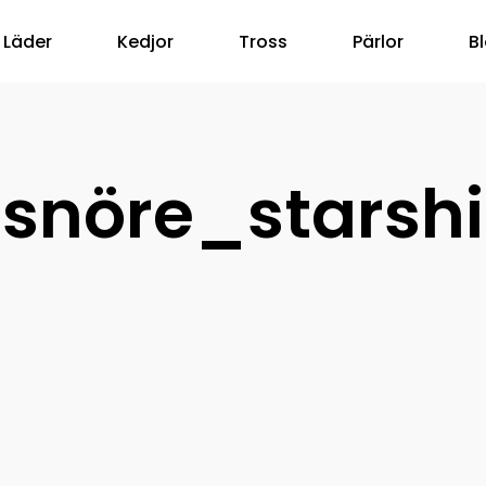
Läder
Kedjor
Tross
Pärlor
B
snöre_starshi