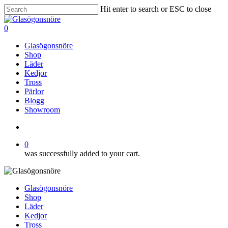
Skip
Hit enter to search or ESC to close
to
Close
main
Search
search
0
content
Menu
Glasögonsnöre
Shop
Läder
Kedjor
Tross
Pärlor
Blogg
Showroom
search
0
was successfully added to your cart.
Glasögonsnöre
Shop
Läder
Kedjor
Tross