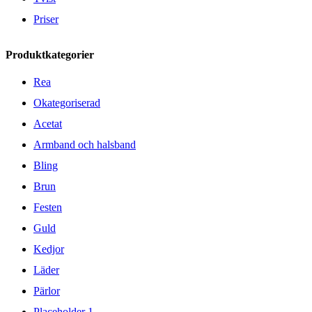
Priser
Produktkategorier
Rea
Okategoriserad
Acetat
Armband och halsband
Bling
Brun
Festen
Guld
Kedjor
Läder
Pärlor
Placeholder 1