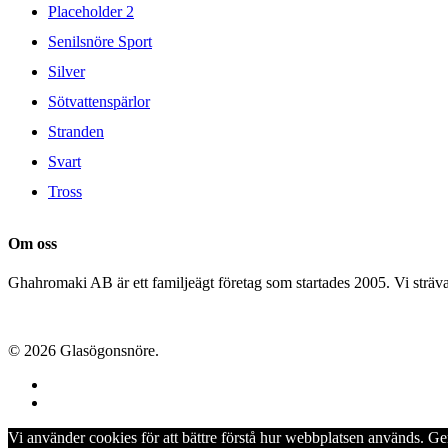
Placeholder 2
Senilsnöre Sport
Silver
Sötvattenspärlor
Stranden
Svart
Tross
Om oss
Ghahromaki AB är ett familjeägt företag som startades 2005. Vi strävar 
© 2026 Glasögonsnöre.
facebook
instagram
Vi använder cookies för att bättre förstå hur webbplatsen används. G