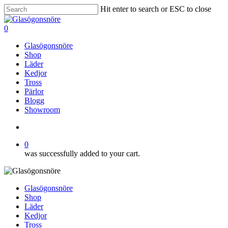
Skip
Hit enter to search or ESC to close
to
Close
main
Search
search
0
content
Menu
Glasögonsnöre
Shop
Läder
Kedjor
Tross
Pärlor
Blogg
Showroom
search
0
was successfully added to your cart.
Glasögonsnöre
Shop
Läder
Kedjor
Tross