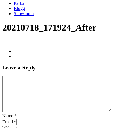
Pärlor
Blogg
Showroom
20210718_171924_After
Leave a Reply
Name
*
Email
*
Website