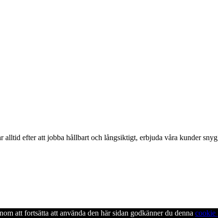
alltid efter att jobba hållbart och långsiktigt, erbjuda våra kunder snyg
enom att fortsätta att använda den här sidan godkänner du denna
cookie 