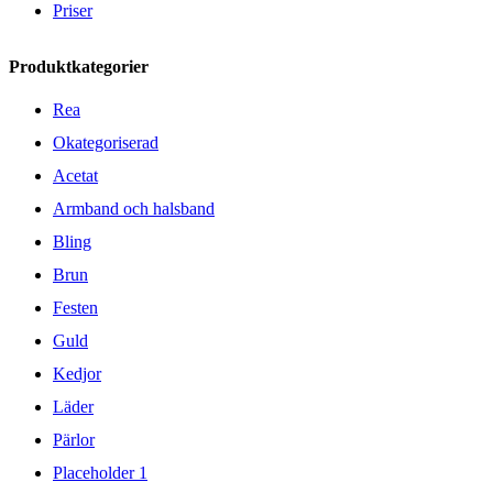
Priser
Produktkategorier
Rea
Okategoriserad
Acetat
Armband och halsband
Bling
Brun
Festen
Guld
Kedjor
Läder
Pärlor
Placeholder 1