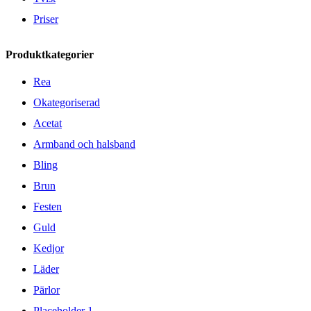
Priser
Produktkategorier
Rea
Okategoriserad
Acetat
Armband och halsband
Bling
Brun
Festen
Guld
Kedjor
Läder
Pärlor
Placeholder 1