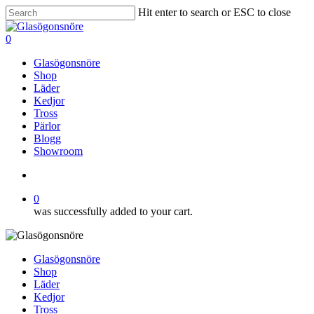
Skip
Hit enter to search or ESC to close
to
Close
main
Search
search
0
content
Menu
Glasögonsnöre
Shop
Läder
Kedjor
Tross
Pärlor
Blogg
Showroom
search
0
was successfully added to your cart.
Glasögonsnöre
Shop
Läder
Kedjor
Tross