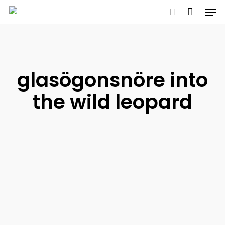
Men
Skip
to
search
main
content
glasögonsnöre into
the wild leopard