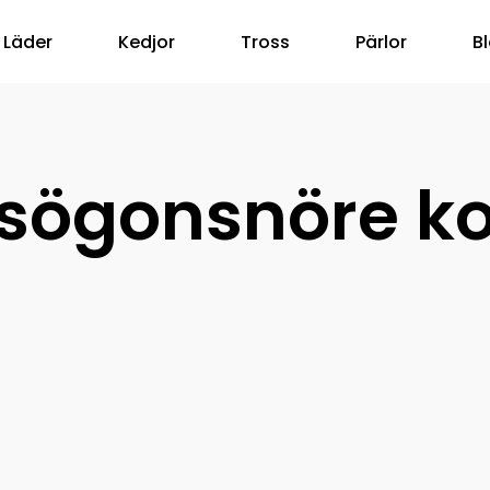
Läder
Kedjor
Tross
Pärlor
B
sögonsnöre ko