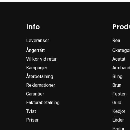
Info
Prod
Leveranser
Rea
Ångerrätt
Okatego
Villkor vid retur
Acetat
Kampanjer
Armband
Återbetalning
Bling
Reklamationer
Brun
Garantier
Festen
Fakturabetalning
Guld
Tvist
Kedjor
Priser
Läder
Pärlor