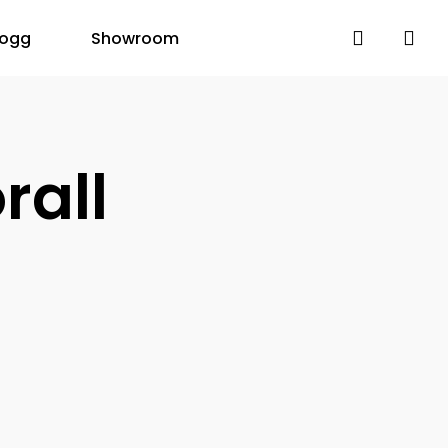
search
logg
Showroom
rall