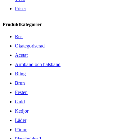
Priser
Produktkategorier
Rea
Okategoriserad
Acetat
Armband och halsband
Bling
Brun
Festen
Guld
Kedjor
Läder
Pärlor
Placeholder 1