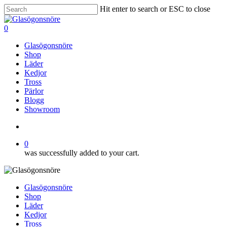
Skip
Hit enter to search or ESC to close
to
Close
main
Search
search
0
content
Menu
Glasögonsnöre
Shop
Läder
Kedjor
Tross
Pärlor
Blogg
Showroom
search
0
was successfully added to your cart.
Glasögonsnöre
Shop
Läder
Kedjor
Tross