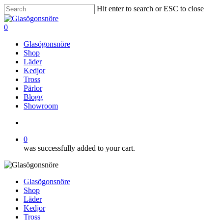
Skip
Hit enter to search or ESC to close
to
Close
main
Search
search
0
content
Menu
Glasögonsnöre
Shop
Läder
Kedjor
Tross
Pärlor
Blogg
Showroom
search
0
was successfully added to your cart.
Glasögonsnöre
Shop
Läder
Kedjor
Tross