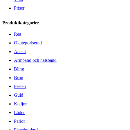
Priser
Produktkategorier
Rea
Okategoriserad
Acetat
Armband och halsband
Bling
Brun
Festen
Guld
Kedjor
Läder
Pärlor
Placeholder 1