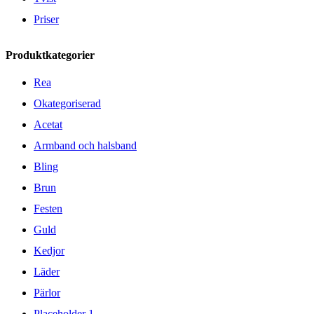
Priser
Produktkategorier
Rea
Okategoriserad
Acetat
Armband och halsband
Bling
Brun
Festen
Guld
Kedjor
Läder
Pärlor
Placeholder 1