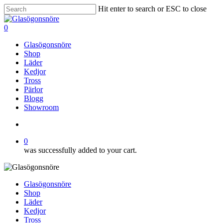
Skip
Hit enter to search or ESC to close
to
Close
main
Search
search
0
content
Menu
Glasögonsnöre
Shop
Läder
Kedjor
Tross
Pärlor
Blogg
Showroom
search
0
was successfully added to your cart.
Glasögonsnöre
Shop
Läder
Kedjor
Tross