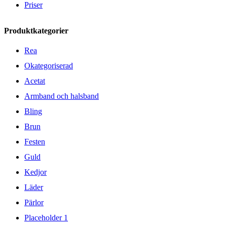
Priser
Produktkategorier
Rea
Okategoriserad
Acetat
Armband och halsband
Bling
Brun
Festen
Guld
Kedjor
Läder
Pärlor
Placeholder 1