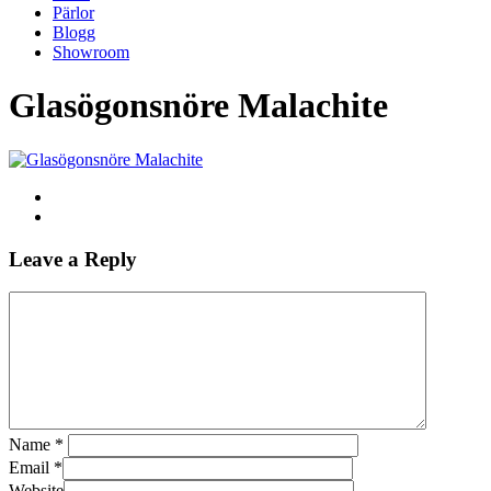
Pärlor
Blogg
Showroom
Glasögonsnöre Malachite
Leave a Reply
Name
*
Email
*
Website