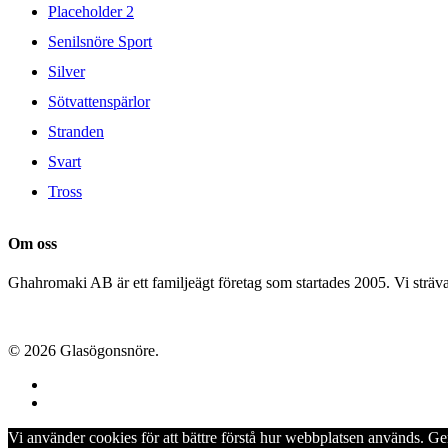
Placeholder 2
Senilsnöre Sport
Silver
Sötvattenspärlor
Stranden
Svart
Tross
Om oss
Ghahromaki AB är ett familjeägt företag som startades 2005. Vi strävar 
© 2026 Glasögonsnöre.
facebook
instagram
Vi använder cookies för att bättre förstå hur webbplatsen används. G