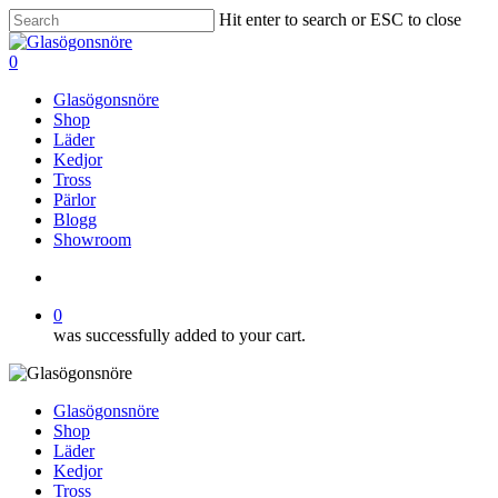
Skip
Hit enter to search or ESC to close
to
Close
main
Search
search
0
content
Menu
Glasögonsnöre
Shop
Läder
Kedjor
Tross
Pärlor
Blogg
Showroom
search
0
was successfully added to your cart.
Glasögonsnöre
Shop
Läder
Kedjor
Tross