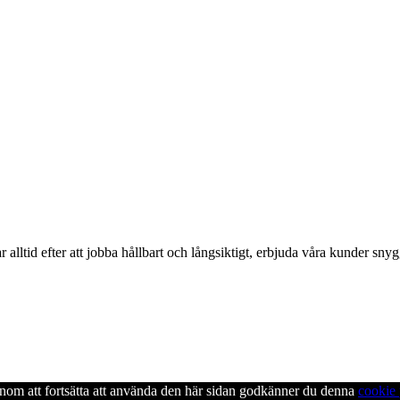
alltid efter att jobba hållbart och långsiktigt, erbjuda våra kunder snyg
enom att fortsätta att använda den här sidan godkänner du denna
cookie 