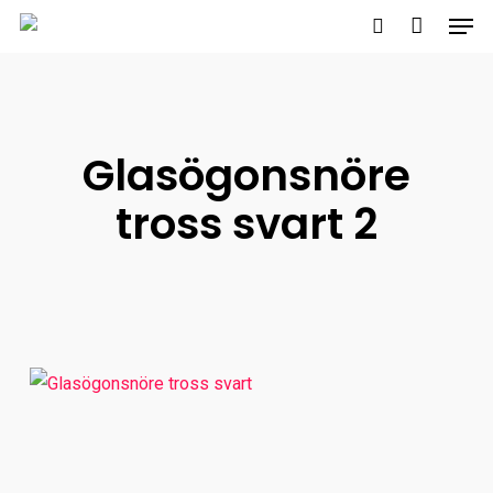
Men
Skip
to
search
main
content
Glasögonsnöre
tross svart 2