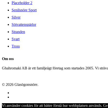
Placeholder 2
Senilsnöre Sport
Silver
Sötvattenspärlor
Stranden
Svart
Tross
Om oss
Ghahromaki AB är ett familjeägt företag som startades 2005. Vi strävar 
© 2026 Glasögonsnöre.
facebook
instagram
Vi använder cookies för att bättre förstå hur webbplatsen används. G