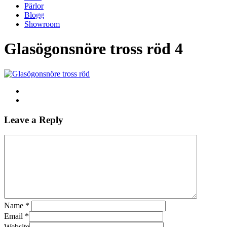
Pärlor
Blogg
Showroom
Glasögonsnöre tross röd 4
Leave a Reply
Name
*
Email
*
Website