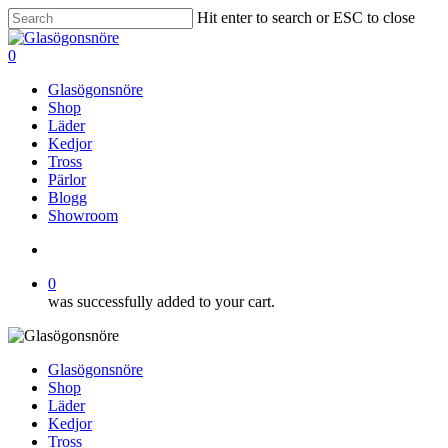
Skip
Hit enter to search or ESC to close
to
Close
main
Search
search
0
content
Menu
Glasögonsnöre
Shop
Läder
Kedjor
Tross
Pärlor
Blogg
Showroom
search
0
was successfully added to your cart.
Glasögonsnöre
Shop
Läder
Kedjor
Tross