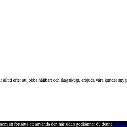
alltid efter att jobba hållbart och långsiktigt, erbjuda våra kunder snyg
enom att fortsätta att använda den här sidan godkänner du denna
cookie 