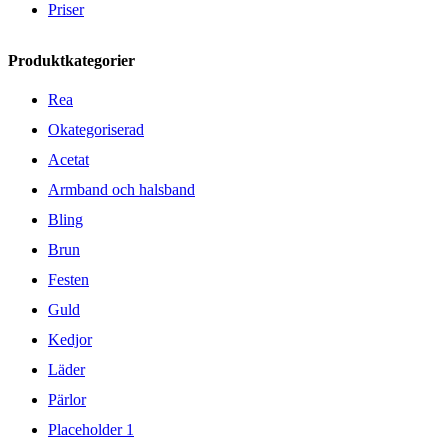
Priser
Produktkategorier
Rea
Okategoriserad
Acetat
Armband och halsband
Bling
Brun
Festen
Guld
Kedjor
Läder
Pärlor
Placeholder 1