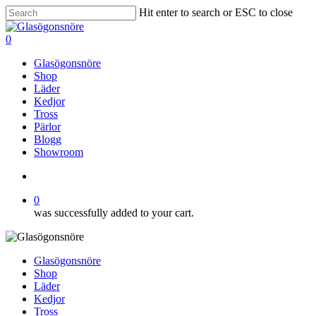
Skip
Hit enter to search or ESC to close
to
Close
main
Search
search
0
content
Menu
Glasögonsnöre
Shop
Läder
Kedjor
Tross
Pärlor
Blogg
Showroom
search
0
was successfully added to your cart.
Glasögonsnöre
Shop
Läder
Kedjor
Tross