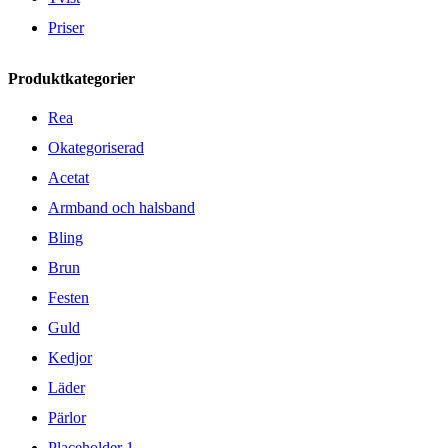
Priser
Produktkategorier
Rea
Okategoriserad
Acetat
Armband och halsband
Bling
Brun
Festen
Guld
Kedjor
Läder
Pärlor
Placeholder 1