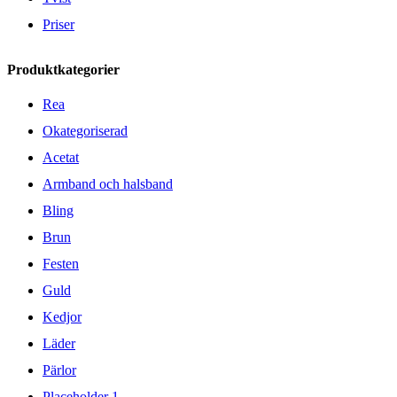
Priser
Produktkategorier
Rea
Okategoriserad
Acetat
Armband och halsband
Bling
Brun
Festen
Guld
Kedjor
Läder
Pärlor
Placeholder 1