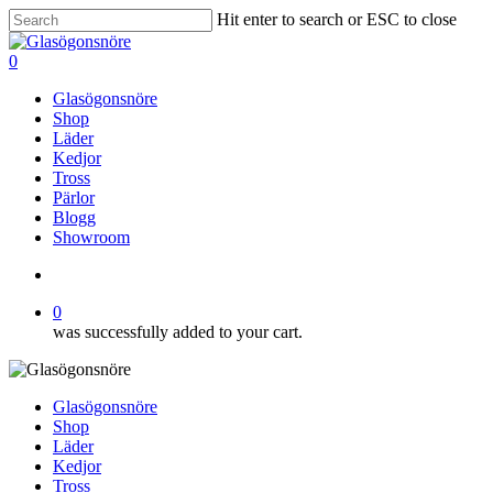
Skip
Hit enter to search or ESC to close
to
Close
main
Search
search
0
content
Menu
Glasögonsnöre
Shop
Läder
Kedjor
Tross
Pärlor
Blogg
Showroom
search
0
was successfully added to your cart.
Glasögonsnöre
Shop
Läder
Kedjor
Tross