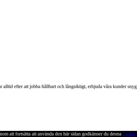
alltid efter att jobba hållbart och långsiktigt, erbjuda våra kunder snyg
enom att fortsätta att använda den här sidan godkänner du denna
cookie 