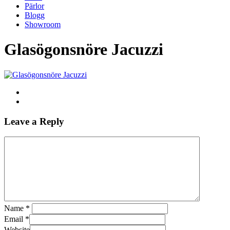
Pärlor
Blogg
Showroom
Glasögonsnöre Jacuzzi
Leave a Reply
Name
*
Email
*
Website