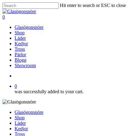
Skip
Hit enter to search or ESC to close
to
Close
main
Search
search
0
content
Menu
Glasögonsnöre
Shop
Läder
Kedjor
Tross
Pärlor
Blogg
Showroom
search
0
was successfully added to your cart.
Glasögonsnöre
Shop
Läder
Kedjor
Tross