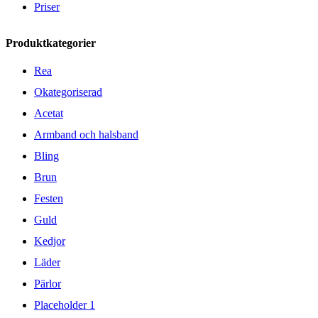
Priser
Produktkategorier
Rea
Okategoriserad
Acetat
Armband och halsband
Bling
Brun
Festen
Guld
Kedjor
Läder
Pärlor
Placeholder 1