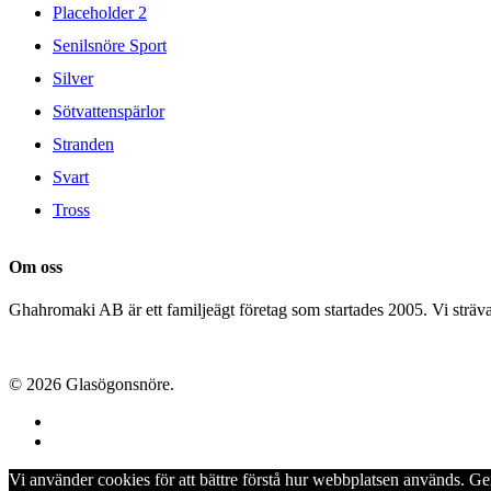
Placeholder 2
Senilsnöre Sport
Silver
Sötvattenspärlor
Stranden
Svart
Tross
Om oss
Ghahromaki AB är ett familjeägt företag som startades 2005. Vi strävar 
© 2026 Glasögonsnöre.
facebook
instagram
Vi använder cookies för att bättre förstå hur webbplatsen används. G