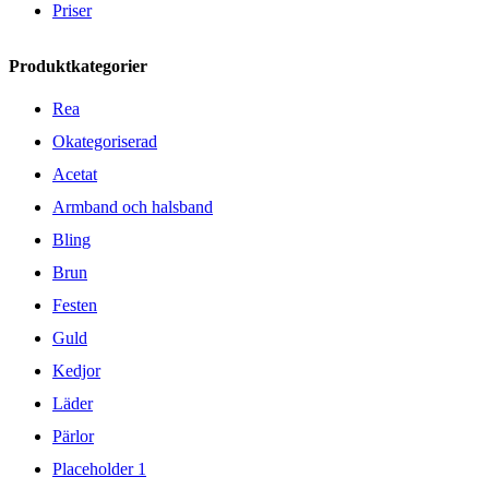
Priser
Produktkategorier
Rea
Okategoriserad
Acetat
Armband och halsband
Bling
Brun
Festen
Guld
Kedjor
Läder
Pärlor
Placeholder 1