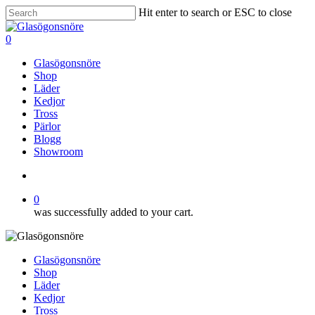
Skip
Hit enter to search or ESC to close
to
Close
main
Search
search
0
content
Menu
Glasögonsnöre
Shop
Läder
Kedjor
Tross
Pärlor
Blogg
Showroom
search
0
was successfully added to your cart.
Glasögonsnöre
Shop
Läder
Kedjor
Tross