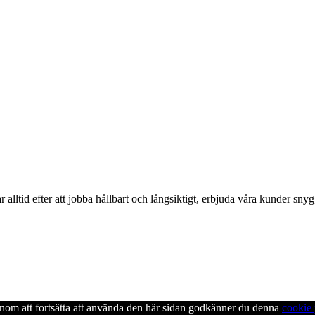
alltid efter att jobba hållbart och långsiktigt, erbjuda våra kunder snyg
enom att fortsätta att använda den här sidan godkänner du denna
cookie 