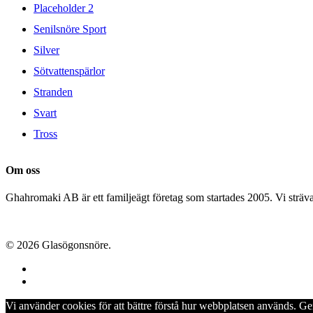
Placeholder 2
Senilsnöre Sport
Silver
Sötvattenspärlor
Stranden
Svart
Tross
Om oss
Ghahromaki AB är ett familjeägt företag som startades 2005. Vi strävar 
© 2026 Glasögonsnöre.
facebook
instagram
Vi använder cookies för att bättre förstå hur webbplatsen används. G