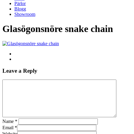
Pärlor
Blogg
Showroom
Glasögonsnöre snake chain
Leave a Reply
Name
*
Email
*
Website