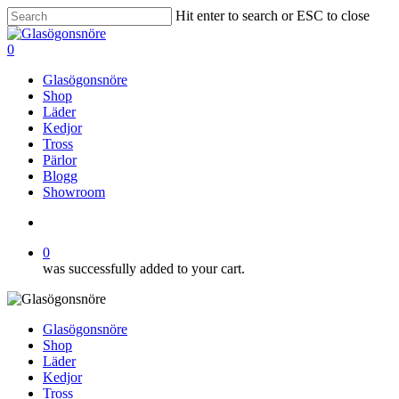
Skip
Hit enter to search or ESC to close
to
Close
main
Search
search
0
content
Menu
Glasögonsnöre
Shop
Läder
Kedjor
Tross
Pärlor
Blogg
Showroom
search
0
was successfully added to your cart.
Glasögonsnöre
Shop
Läder
Kedjor
Tross