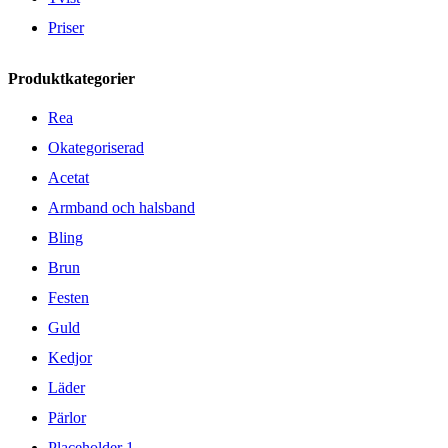
Priser
Produktkategorier
Rea
Okategoriserad
Acetat
Armband och halsband
Bling
Brun
Festen
Guld
Kedjor
Läder
Pärlor
Placeholder 1