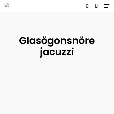
Men
Skip
to
search
main
content
Glasögonsnöre
jacuzzi