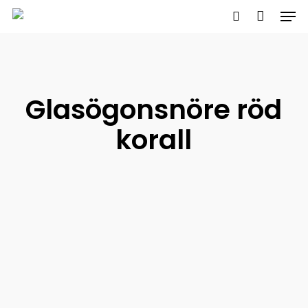
Men
Skip
to
search
main
content
Glasögonsnöre röd
korall