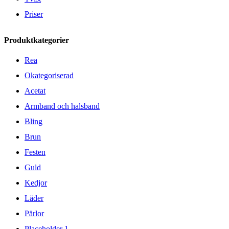
Priser
Produktkategorier
Rea
Okategoriserad
Acetat
Armband och halsband
Bling
Brun
Festen
Guld
Kedjor
Läder
Pärlor
Placeholder 1