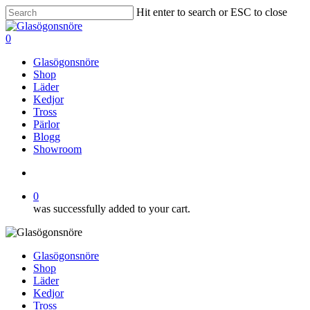
Skip
Hit enter to search or ESC to close
to
Close
main
Search
search
0
content
Menu
Glasögonsnöre
Shop
Läder
Kedjor
Tross
Pärlor
Blogg
Showroom
search
0
was successfully added to your cart.
Glasögonsnöre
Shop
Läder
Kedjor
Tross